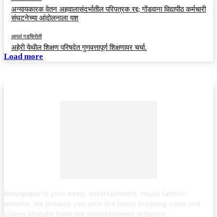
अन्यायकारक वेतन अहवालासंदर्भातील परिपत्रक रद्द; गोंडवाना विद्यापीठ कर्मचारी
संघटनेच्या आंदोलनाला यश
आपलं गडचिरोली
अहेरी येथील शिक्षण परिषदेत गुणवत्तापूर्ण शिक्षणावर चर्चा.
Load more
Newspaper is your news, entertainment, music fashion
website. We provide you with the latest breaking news and
videos straight from the entertainment industry.