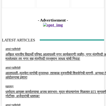
- Advertisement -
LATEST ARTICLES
आपलं गडचिरोली
अखिल भारतीय विद्यार्थी परिषद आलापल्ली नगर कार्यकारणी जाहीर; नगर मंत्रीपदी अर
मल्लेलवार तर नगर सह मंत्रीपदी प्रध्युमान जाधव यांची निवड!
आपलं गडचिरोली
आलापल्ली–मुलचेरा मार्गाची दुरवस्था; तात्काळ दुरुस्तीची शिवसेनेची मागणी, अन्यथा त
आंदोलनाचा इशारा
महाराष्ट्र
धर्मादाय आयुक्त कार्यालयाचा अजब कारभार: मुदत संपल्यानंतर मिळतात RTI सुनावणी
नोटीसा; अर्जदारांची धावपळ!
आपलं गडचिरोली