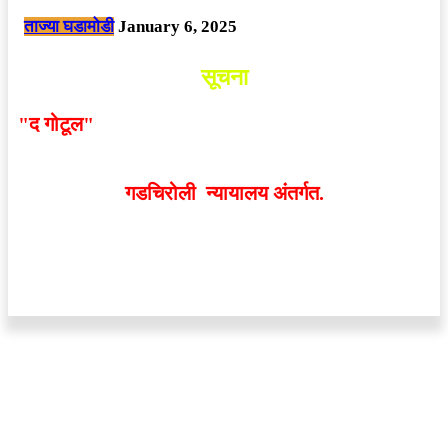
ताज्या घडामोडी
January 6, 2025
सूचना
"द गोटूल"
न्यूज नेटवर्कद्वारा प्रसिद्ध बातम्या आणि लेखामधून
व्यक्त झालेल्या मतांशी
संपादक मालक आणि प्रकाशक सहमत
असतीलच असे नाही
. अनावधानाने काही वाद निर्माण झाल्यास
गडचिरोली न्यायालय अंतर्गत.
वेबसाईट डिजाईन - 9421719953