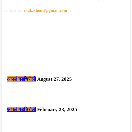
Contact us:
mak.khond@gmail.com
POPULAR POSTS
मोठी बातमी: कोपर्शी च्या जंगलात चकमकीत चार माओवाद्यांना कंठस्नान, 3महिलांचा
समावेश.
आपलं गडचिरोली
August 27, 2025
सार्वजनिक ठिकाणी महापुरुषांबद्दल अवमानजनक लिखाण करणा­या विकृतांस गडचिरोली
पोलीसांनी घेतले ताब्यात
आपलं गडचिरोली
February 23, 2025
नक्षलवाद्यांनी केलेल्या शक्तिशाली आयईडी च्या स्फोटात 9 जवान शहीद. ………
छत्तीसगड मधील बिजापूर जिल्ह्यातील घटना.