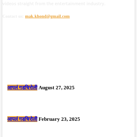
videos straight from the entertainment industry.
Contact us:
mak.khond@gmail.com
POPULAR POSTS
मोठी बातमी: कोपर्शी च्या जंगलात चकमकीत चार माओवाद्यांना कंठस्नान, 3महिलांचा
समावेश.
आपलं गडचिरोली
August 27, 2025
सार्वजनिक ठिकाणी महापुरुषांबद्दल अवमानजनक लिखाण करणा­या विकृतांस गडचिरोली
पोलीसांनी घेतले ताब्यात
आपलं गडचिरोली
February 23, 2025
नक्षलवाद्यांनी केलेल्या शक्तिशाली आयईडी च्या स्फोटात 9 जवान शहीद. ………