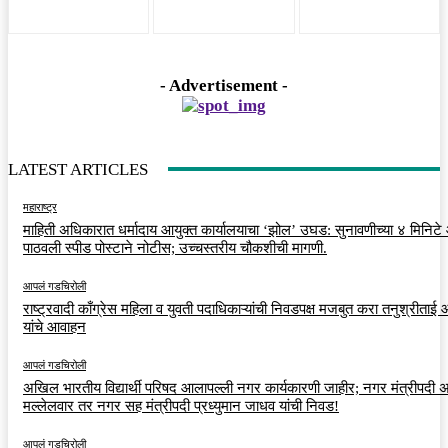
- Advertisement -
LATEST ARTICLES
महाराष्ट्र
माहिती अधिकारात धर्मादाय आयुक्त कार्यालयाचा ‘झोल’ उघड: सुनावणीच्या ४ मिनिट
पाठवली स्पीड पोस्टाने नोटीस; उच्चस्तरीय चौकशीची मागणी.
आपलं गडचिरोली
राष्ट्रवादी काँग्रेस महिला व युवती पदाधिकाऱ्यांची निवडपक्ष मजबुत करा तनुश्रीताई
यांचे आवाहन
आपलं गडचिरोली
अखिल भारतीय विद्यार्थी परिषद आलापल्ली नगर कार्यकारणी जाहीर; नगर मंत्रीपदी अर
मल्लेलवार तर नगर सह मंत्रीपदी प्रध्युमान जाधव यांची निवड!
आपलं गडचिरोली