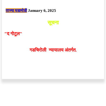
छत्तीसगड मधील बिजापूर जिल्ह्यातील घटना.
ताज्या घडामोडी
January 6, 2025
सूचना
"द गोटूल"
न्यूज नेटवर्कद्वारा प्रसिद्ध बातम्या आणि लेखामधून
व्यक्त झालेल्या मतांशी
संपादक मालक आणि प्रकाशक सहमत
असतीलच असे नाही
. अनावधानाने काही वाद निर्माण झाल्यास
गडचिरोली न्यायालय अंतर्गत.
वेबसाईट डिजाईन - 9421719953