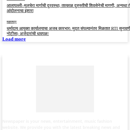
आलापल्ली–मुलचेरा मार्गाची दुरवस्था; तात्काळ दुरुस्तीची शिवसेनेची मागणी, अन्यथा त
आंदोलनाचा इशारा
महाराष्ट्र
धर्मादाय आयुक्त कार्यालयाचा अजब कारभार: मुदत संपल्यानंतर मिळतात RTI सुनावणी
नोटीसा; अर्जदारांची धावपळ!
Load more
Newspaper is your news, entertainment, music fashion
website. We provide you with the latest breaking news and