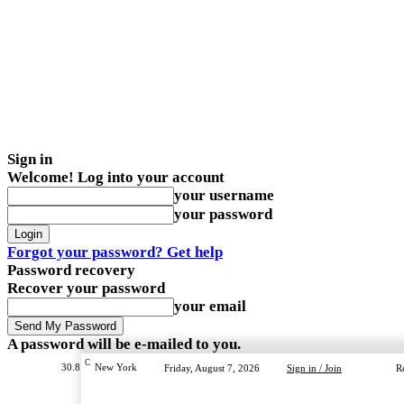
Sign in
Welcome! Log into your account
your username
your password
Forgot your password? Get help
Password recovery
Recover your password
your email
A password will be e-mailed to you.
C
30.8
New York
Friday, August 7, 2026
Sign in / Join
R