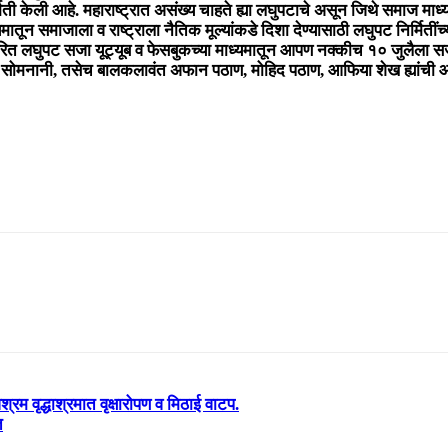
र्मिती केली आहे. महाराष्ट्रात असंख्य चाहते ह्या लघुपटाचे असून जिथे समाज
यमातून समाजाला व राष्ट्राला नैतिक मूल्यांकडे दिशा देण्यासाठी लघुपट निर्मितीं
ारित लघुपट सजा यूट्यूब व फेसबुकच्या माध्यमातून आपण नक्कीच १० जुलैला
सोमनानी, तसेच बालकलावंत अफान पठाण, मोहिद पठाण, आफिया शेख ह्यांची आहे स
म वृद्धाश्रमात वृक्षारोपण व मिठाई वाटप.
त