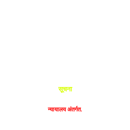
श.
ांनी घेतले ताब्यात
 मधील बिजापूर जिल्ह्यातील घटना.
सूचना
यक्त झालेल्या मतांशी
संपादक मालक आणि प्रकाशक सहमत असतील
न्यायालय अंतर्गत.