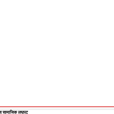
आपलं गडचिरोली
आपला विदर्भ
गुन्हेवृत्त
More
Video
िक व सामाजिक लघुपट