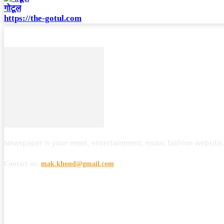
गोटूल
https://the-gotul.com
Newspaper is your news, entertainment, music fashion website.
Contact us:
mak.khond@gmail.com