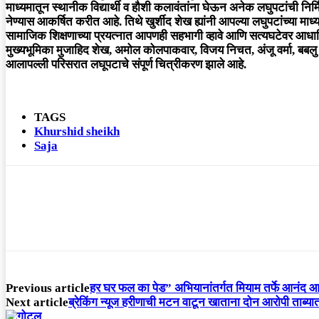
माध्यमातून स्थानीक विद्यार्थी व हौशी कलावंतांना घेऊन अनेक लघुपटांची नि
नेण्यास आकर्षित करीत आहे. तिथे खुर्शीद शेख ह्यांनी आपल्या लघुपटांच्या माध्
सामाजिक शिक्षणाच्या प्रयत्नात आपणही सहभागी व्हावे आणि सत्यघटेवर आध
मुख्यभूमिका मुजाहिद शेख, अमोल कोलपाकवार, विजय निचत, अंजू वर्मा, बबलु 
आलापल्ली परिसरात लघूपटाचे संपूर्ण चित्रीकरण झाले आहे.
TAGS
Khurshid sheikh
Saja
Previous article
हर घर फल का पेड” अभियानांतर्गत मियाम तर्फे आनंद आश्र
Next article
ब्रेकिंग न्यूज हरीणाची मटन वाटून खाताना दोन आरोपी ताब्या