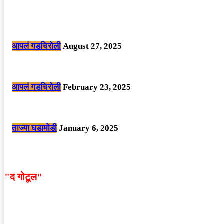
POPULAR POSTS
मोठी बातमी: कोपर्शी च्या जंगलात चकमकीत चार माओवाद्यांना कंठस्नान, 3महिलांचा समावे
आपलं गडचिरोली
August 27, 2025
सार्वजनिक ठिकाणी महापुरुषांबद्दल अवमानजनक लिखाण करणा­या विकृतांस गडचिरोली पोलीस
आपलं गडचिरोली
February 23, 2025
नक्षलवाद्यांनी केलेल्या शक्तिशाली आयईडी च्या स्फोटात 9 जवान शहीद. ………छत्तीसगड
ताज्या घडामोडी
January 6, 2025
"द गोटूल"
न्यूज नेटवर्कद्वारा प्रसिद्ध बातम्या आणि लेखामधून व्