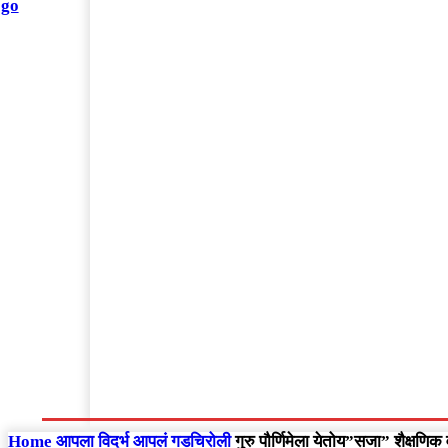
संपादकीय
Home
राष्ट्रीय
आंतरराष्ट्रीय
महाराष्ट्र
Home
आपला विदर्भ
आपलं गडचिरोली
गुरु पौर्णिमेला येतोय”सजा” शैक्षण