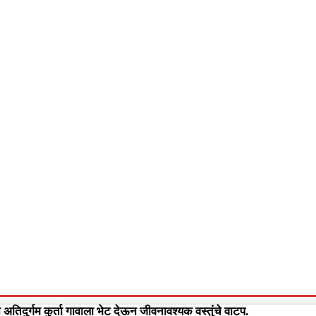
आपलं गडचिरोली
आपला विदर्भ
गुन्हेवृत्त
More
Video
न अतिदुर्गम कुर्ता गावाला भेट देऊन जीवनावश्यक वस्तुंचे वाटप.