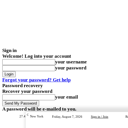
Sign in
Welcome! Log into your account
your username
your password
Forgot your password? Get help
Password recovery
Recover your password
your email
A password will be e-mailed to you.
C
27.4
New York
Friday, August 7, 2026
Sign in / Join
R