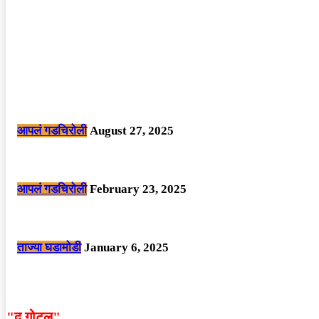
POPULAR POSTS
मोठी बातमी: कोपर्शी च्या जंगलात चकमकीत चार माओवाद्यांना कंठस्नान, 3महिलांचा समावे
आपलं गडचिरोली
August 27, 2025
सार्वजनिक ठिकाणी महापुरुषांबद्दल अवमानजनक लिखाण करणा­या विकृतांस गडचिरोली पोलीस
आपलं गडचिरोली
February 23, 2025
नक्षलवाद्यांनी केलेल्या शक्तिशाली आयईडी च्या स्फोटात 9 जवान शहीद. ………छत्तीसगड
ताज्या घडामोडी
January 6, 2025
"द गोटूल"
न्यूज नेटवर्कद्वारा प्रसिद्ध बातम्या आणि लेखामधून व्