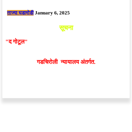
छत्तीसगड मधील बिजापूर जिल्ह्यातील घटना.
ताज्या घडामोडी
January 6, 2025
सूचना
"द गोटूल"
न्यूज नेटवर्कद्वारा प्रसिद्ध बातम्या आणि लेखामधून
व्यक्त झालेल्या मतांशी
संपादक मालक आणि प्रकाशक सहमत
असतीलच असे नाही
. अनावधानाने काही वाद निर्माण झाल्यास
गडचिरोली न्यायालय अंतर्गत.
वेबसाईट डिजाईन - 9421719953