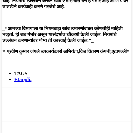
आहे. नियमांचे उल्लंघन करून खांब उभारण्यात येणे हे गंभीर आहे आणि यावर
तातडीने कार्यवाही करणे गरजेचे आहे.
_“आमच्या विभागाला या नियमबाह्य खांब उभारणीबाबत कोणतीही माहिती
नव्हती. ही बाब गंभीर असून यासंदर्भात चौकशी केली जाईल. नियमांचे
उल्लंघन करणाऱ्यांवर योग्य ती कारवाई केली जाईल.”_
*-प्रवीण कुमार जंगले उपकार्यकारी अभियंता,विज वितरण कंपनी,एटापल्ली*
TAGS
Etappli.