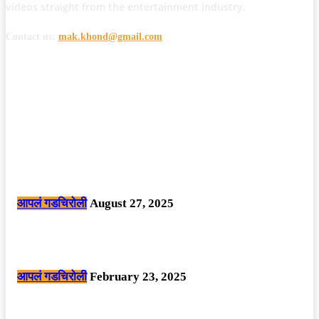
videos straight from the entertainment industry.
Contact us:
mak.khond@gmail.com
POPULAR POSTS
मोठी बातमी: कोपर्शी च्या जंगलात चकमकीत चार माओवाद्यांना कंठस्नान, 3महिलांचा
समावेश.
आपलं गडचिरोली
August 27, 2025
सार्वजनिक ठिकाणी महापुरुषांबद्दल अवमानजनक लिखाण करणा­या विकृतांस गडचिरोली
पोलीसांनी घेतले ताब्यात
आपलं गडचिरोली
February 23, 2025
नक्षलवाद्यांनी केलेल्या शक्तिशाली आयईडी च्या स्फोटात 9 जवान शहीद. ………