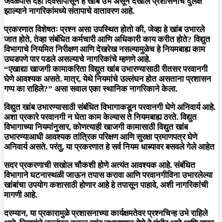
जवळपास दहा दिवसांपासून हे खांब उभे असून देखील प्रशासनाचे दुर्लक्ष
झाल्याने नागरिकांमध्ये संतापाचे वातावरण आहे.
प्रकरणात विशेषतः प्रश्न असा उपस्थित होतो की, जेव्हा हे खांब उभारले
जात होते, तेव्हा संबंधित कर्मचारी आणि अधिकारी काय करीत होते? विद्युत
विभागाचे नियमित निरीक्षण आणि देखरेख नसल्यामुळेच हे नियमबाह्य काम
उघडपणे पार पडले असल्याचे नागरिकांचे म्हणणे आहे.
“एखाद्या खाजगी कामाकरिता विद्युत खांब उभारण्यासाठी रीतसर परवानगी
घेणे आवश्यक असते. मात्र, येथे नियमांचे उल्लंघन होत असताना प्रशासन
गप्प का राहिले?” असा सवाल एका स्थानिक नागरिकाने केला.
विद्युत खांब उभारण्यासाठी संबंधित विभागाकडून परवानगी घेणे अनिवार्य आहे.
अशा प्रकारे परवानगी न घेता काम केल्यास ते नियमबाह्य ठरते. विद्युत
विभागाच्या नियमांनुसार, कोणत्याही खाजगी कामासाठी विद्युत खांब
उभारण्याआधी आवश्यक तांत्रिक परिक्षण आणि सुरक्षा प्रमाणपत्र घेणे
अनिवार्य असते. परंतु, या प्रकरणात हे सर्व नियम धाब्यावर बसवले गेले आहेत
सदर प्रकरणाची सखोल चौकशी होणे अत्यंत आवश्यक आहे. संबंधित
विभागाने घटनास्थळी जाऊन तपास करावा आणि परवानगीविना उभारलेल्या
खांबांचा उपयोग कशासाठी होणार आहे हे तपासून पाहावे, अशी नागरिकांची
मागणी आहे.
दरम्यान, या प्रकारामुळे प्रशासनाच्या कार्यक्षमतेवर प्रश्नचिन्ह उभे राहिले