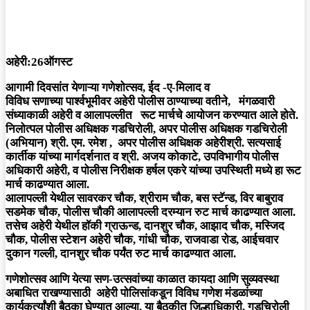
अहेरी:26ऑगस्ट
आगामी दिवसांत येणाऱ्या गणेशोत्सव, ईद -ए-मिलाद व
विविध सणाच्या पार्श्वभूमीवर अहेरी पोलीस ठाण्याच्या वतीने, मंगळवारी
संध्याकाळी अहेरी व आलापल्लीत रूट मार्चचे आयोजन करण्यात आले होते.
निलोत्पल पोलीस अधिक्षक गडचिरोली, अपर पोलीस अधिक्षक गडचिरोली
(अभियान) श्री. एम. रमेश , अपर पोलीस अधिक्षक अहेरीश्री. सत्यसाई
कार्तीक यांच्या मार्गदर्शनात व श्री. अजय कोकाटे, उपविभागीय पोलीस
अधिकारी अहेरी, व पोलीस निरीक्षक हर्षल एकरे यांच्या उपस्थिती मध्ये हा रूट
मार्च काढण्यात आला.
आलापल्ली येथील सावरकर चौक, श्रीराम चौक, बस स्टॅन्ड, विर बाबुराव
सडमेक चौक, पोलीस चौकी आलापल्ली दरम्यान रुट मार्च काढण्यात आला.
तसेच अहेरी येथील हॉकी ग्राऊन्ड, दानशुर चौक, आझाद चौक, मस्जिद
चौक, पोलीस स्टेशन अहेरी चौक, गांधी चौक, राजवाडा रोड, आईचवार
दुकान गल्ली, दानशुर चौक पर्यंत रुट मार्च काढण्यात आला.
गणेशोत्सव आणि येत्या सण-उत्सवांच्या काळात कायदा आणि सुव्यवस्था
अबाधित राखण्यासाठी अहेरी पोलिसांकडून विविध गणेश मंडळांच्या
कार्यकर्त्यांशी बैठका घेण्यात आल्या. या बैठकीत जिल्हाधिकारी, गडचिरोली