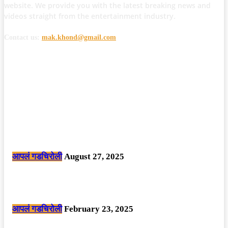
website. We provide you with the latest breaking news and
videos straight from the entertainment industry.
Contact us:
mak.khond@gmail.com
POPULAR POSTS
मोठी बातमी: कोपर्शी च्या जंगलात चकमकीत चार माओवाद्यांना कंठस्नान, 3महिलांचा
समावेश.
आपलं गडचिरोली
August 27, 2025
सार्वजनिक ठिकाणी महापुरुषांबद्दल अवमानजनक लिखाण करणा­या विकृतांस गडचिरोली
पोलीसांनी घेतले ताब्यात
आपलं गडचिरोली
February 23, 2025