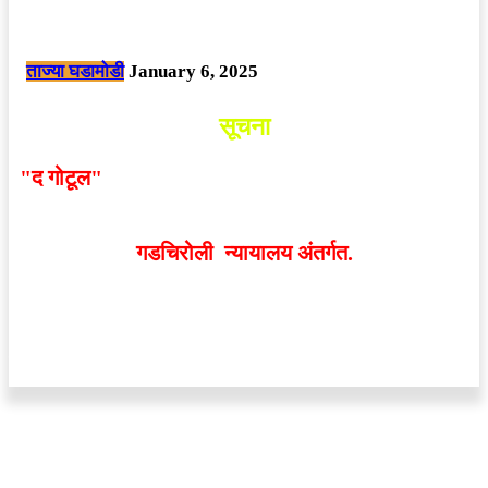
नक्षलवाद्यांनी केलेल्या शक्तिशाली आयईडी च्या स्फोटात 9 जवान शहीद. ………
छत्तीसगड मधील बिजापूर जिल्ह्यातील घटना.
ताज्या घडामोडी
January 6, 2025
सूचना
"द गोटूल"
न्यूज नेटवर्कद्वारा प्रसिद्ध बातम्या आणि लेखामधून
व्यक्त झालेल्या मतांशी
संपादक मालक आणि प्रकाशक सहमत
असतीलच असे नाही
. अनावधानाने काही वाद निर्माण झाल्यास
गडचिरोली न्यायालय अंतर्गत.
वेबसाईट डिजाईन - 9421719953