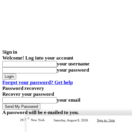
Sign in
Welcome! Log into your account
your username
your password
Forgot your password? Get help
Password recovery
Recover your password
your email
A password will be e-mailed to you.
C
29.7
New York
Saturday, August 8, 2026
Sign in / Join