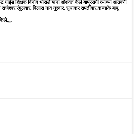
ऊट गाईड शिक्षक विनोद भोसले यांना औक्षवंत केले याप्रसंगी त्यांच्या आठवणी
 राजेश्वर रंगुलवार. विलास नांव नूरवार. सुधाकर रापर्तीवार.कन्नाके बाबू.
ेले,,,,