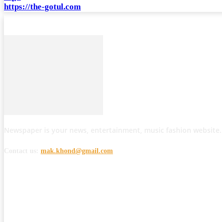
https://the-gotul.com
Newspaper is your news, entertainment, music fashion website.
Contact us:
mak.khond@gmail.com
POPULAR POSTS