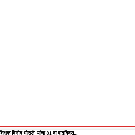
आपलं गडचिरोली
आपला विदर्भ
गुन्हेवृत्त
More
Video
त्त शिक्षक विनोद भोसले यांचा 81 वा वाढदिवस...