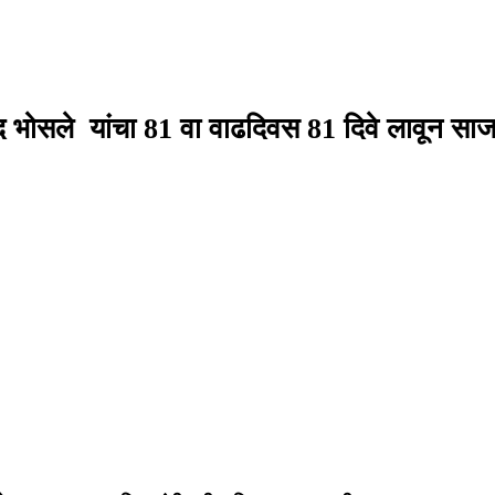
 विनोद भोसले यांचा 81 वा वाढदिवस 81 दिवे लावून सा