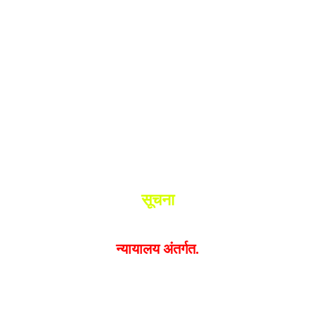
श.
ांनी घेतले ताब्यात
 मधील बिजापूर जिल्ह्यातील घटना.
सूचना
यक्त झालेल्या मतांशी
संपादक मालक आणि प्रकाशक सहमत असतील
न्यायालय अंतर्गत.