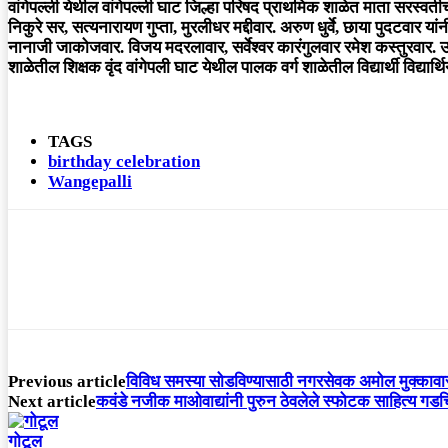
वांगेपल्ली येथील वांगेपल्ली घाट जिल्हा परिषद प्राथमिक शाळेत माता सरस्वतीच
निकुरे सर, सत्यनारायण गुप्ता, मुरलीधर मद्दीवार. अरुण धुर्वे, छाया पुदटवार या
नानाजी जाकोजवार. विजय मदरलावार, सर्वेश्वर कारंगुलवार रमेश कस्तुरवार. उम
शाळेतील शिक्षक वृंद वांगेपली घाट येथील पालक वर्ग शाळेतील विद्यार्थी विद्यार्
TAGS
birthday celebration
Wangepalli
Previous article
विविध समस्या सोडविण्यासाठी नगरसेवक अमोल मुक्कावार
Next article
कवंडे नजीक माओवाद्यांनी पुरुन ठेवलेले स्फोटक साहित्य गडच
गोटूल