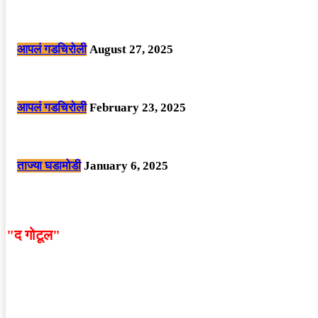
मोठी बातमी: कोपर्शी च्या जंगलात चकमकीत चार माओवाद्यांना कंठस्नान, 3महिलांचा समावे
आपलं गडचिरोली
August 27, 2025
सार्वजनिक ठिकाणी महापुरुषांबद्दल अवमानजनक लिखाण करणा­या विकृतांस गडचिरोली पोलीस
आपलं गडचिरोली
February 23, 2025
नक्षलवाद्यांनी केलेल्या शक्तिशाली आयईडी च्या स्फोटात 9 जवान शहीद. ………छत्तीसगड
ताज्या घडामोडी
January 6, 2025
"द गोटूल"
न्यूज नेटवर्कद्वारा प्रसिद्ध बातम्या आणि लेखामधून व्