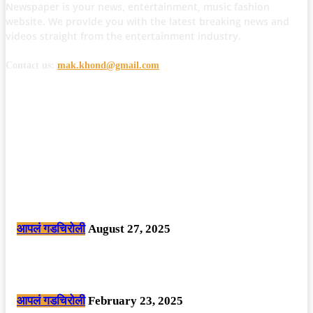
Newspaper is your news, entertainment, music fashion
website. We provide you with the latest breaking news and
videos straight from the entertainment industry.
Contact us:
mak.khond@gmail.com
POPULAR POSTS
मोठी बातमी: कोपर्शी च्या जंगलात चकमकीत चार माओवाद्यांना कंठस्नान, 3महिलांचा
समावेश.
आपलं गडचिरोली
August 27, 2025
सार्वजनिक ठिकाणी महापुरुषांबद्दल अवमानजनक लिखाण करणा­या विकृतांस गडचिरोली
पोलीसांनी घेतले ताब्यात
आपलं गडचिरोली
February 23, 2025