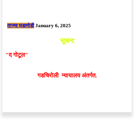
नक्षलवाद्यांनी केलेल्या शक्तिशाली आयईडी च्या स्फोटात 9 जवान शहीद. ………
छत्तीसगड मधील बिजापूर जिल्ह्यातील घटना.
ताज्या घडामोडी
January 6, 2025
सूचना
"द गोटूल"
न्यूज नेटवर्कद्वारा प्रसिद्ध बातम्या आणि लेखामधून
व्यक्त झालेल्या मतांशी
संपादक मालक आणि प्रकाशक सहमत
असतीलच असे नाही
. अनावधानाने काही वाद निर्माण झाल्यास
गडचिरोली न्यायालय अंतर्गत.
वेबसाईट डिजाईन - 9421719953