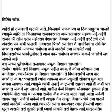
मिलिंद खोंड.
अहेरी ही राजनगरी म्हटली जाते..जिल्ह्याचे राजकारण या ठिकाणाहूनच चालते
त्यामुळे अहेरी ला जिल्ह्याच्या राजकारणात अन्यनसाधारण महत्त्व आहे.अहेरी
राजनगरी तील दसरा महोत्सव देशभरात विख्यात आहे.अहेरी इस्टेटचे राजे
अंबरीश राव यांची पालखी गावभरात फिरते त्यानंतर ते नागरिकांना संबोधित
करतात त्यांचे आजच्या संबोधना कडे जनतेचे लक्ष लागलेले आहे
विधानसभेच्या पार्श्वभूमीवर ते आज काय संबोधन करणार याकडे जनतेचे लक्ष
लागले आहे .
दसऱ्याच्या पूर्वसंध्येला तलावावर अचूक निशाणा साधतांना
राजेंचा यावेळी तरी निशाणा अचूक राहील काय?ते कोणा कोणाला लक्ष
बनवितात?त्यासोबतच हा निशाणा साधतांना ते विधानसभेचे लक्ष्य पार
करतील काय??त्यासाठी त्यांना आपल्या काका-चुलती सोबतच मुकाबला
करावा लागणार आहे.त्यामुळे त्यांची लढाई काट्याची राहणार आहे ती कशी पार
करतात याकडे लक्ष लागले आहे. मागील वेळी निशाणा थोडक्यात हुकला होता
त्यावेळी मोटा भाई चा फायदा राजेंना कॅश करता आला नाही .आता यावेळी
सावध राहून राजेंनी यावेळी तरी अचूक नेम साधून विधानसभेचे लक्ष गाठावे
अशी जनतेची अपेक्षा आहे.त्यासाठी त्यांना कमळावर स्वार होण्याची आशा
धूसर असली तरी तुतारी हाती घ्यावी लागली तरी बेहत्तर आहे.मात्रअंतिम