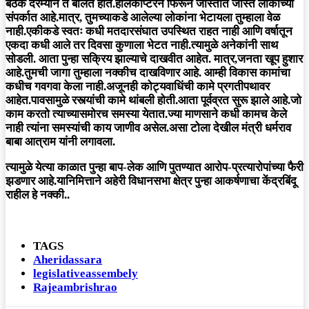
बैठक दरम्यान ते बोलत होते.हेलिकॉप्टरने फिरून जास्तीत जास्त लोकांच्या
संपर्कात आहे.मात्र, तुमच्याकडे आलेल्या लोकांना भेटायला तुम्हाला वेळ
नाही.एकीकडे स्वतः कधी मतदारसंघात उपस्थित राहत नाही आणि वर्षातून
एकदा कधी आले तर दिवसा कुणाला भेटत नाही.त्यामुळे अनेकांनी साथ
सोडली. आता पुन्हा सक्रिय झाल्याचे दाखवीत आहेत. मात्र,जनता खूप हुशार
आहे.तुमची जागा तुम्हाला नक्कीच दाखविणार आहे. आम्ही विकास कामांचा
कधीच गवगवा केला नाही.अजूनही कोट्यवाधिंची कामे प्रगतीपथावर
आहेत.पावसामुळे रस्त्यांची कामे थांबली होती.आता पूर्वव्रत सुरू झाले आहे.जो
काम करतो त्याच्यासमोरच समस्या येतात.ज्या माणसाने कधी कामच केले
नाही त्यांना समस्यांची काय जाणीव असेल.असा टोला देखील मंत्री धर्मराव
बाबा आत्राम यांनी लगावला.
त्यामुळे येत्या काळात पुन्हा बाप-लेक आणि पुतण्यात आरोप-प्रत्यारोपांच्या फैरी
झडणार आहे.यानिमित्ताने अहेरी विधानसभा क्षेत्र पुन्हा आकर्षणाचा केंद्रबिंदू
राहील हे नक्की..
TAGS
Aheridassara
legislativeassembely
Rajeambrishrao