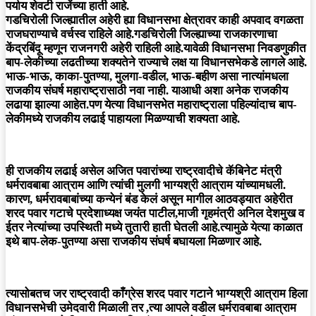
पर्याय शेवटी राजेंच्या हाती आहे.
गडचिरोली जिल्ह्यातील अहेरी ह्या विधानसभा क्षेत्रावर काही अपवाद वगळता
राजघराण्याचे वर्चस्व राहिले आहे.गडचिरोली जिल्ह्याच्या राजकारणाचा
केंद्रबिंदू म्हणून राजनगरी अहेरी राहिली आहे.यावेळी विधानसभा निवडणुकीत
बाप-लेकीच्या लढतीच्या शक्यतेने राज्याचे लक्ष या विधानसभेकडे लागले आहे.
भाऊ-भाऊ, काका-पुतण्या, मुलगा-वडील, भाऊ-बहीण असा नात्यांमधला
राजकीय संघर्ष महाराष्ट्रासाठी नवा नाही. याआधी अशा अनेक राजकीय
लढाया झाल्या आहेत.पण येत्या विधानसभेत महाराष्ट्राला पहिल्यांदाच बाप-
लेकीमध्ये राजकीय लढाई पाहायला मिळण्याची शक्यता आहे.
ही राजकीय लढाई असेल अजित पवारांच्या राष्ट्रवादीचे कॅबिनेट मंत्री
धर्मरावबाबा आत्राम आणि त्यांची मुलगी भाग्यश्री आत्राम यांच्यामधली.
कारण, धर्मरावबाबांच्या कन्येनं बंड केलं असून मागील आठवड्यात अहेरीत
शरद पवार गटाचे प्रदेशाध्यक्ष जयंत पाटील,माजी गृहमंत्री अनिल देशमुख व
ईतर नेत्यांच्या उपस्थिती मध्ये तुतारी हाती घेतली आहे.त्यामुळे येत्या काळात
इथे बाप-लेक-पुतण्या असा राजकीय संघर्ष बघायला मिळणार आहे.
त्यासोबतच जर राष्ट्रवादी काँग्रेस शरद पवार गटाने भाग्यश्री आत्राम हिला
विधानसभेची उमेदवारी मिळाली तर ,त्या आपले वडील धर्मरावबाबा आत्राम