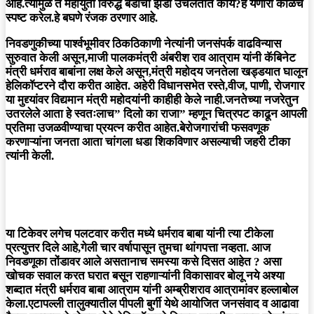
आहे.त्यामुळे ते महायुती विरुद्ध बंडाचा झेंडा उचलतात काय?हे येणारा काळच
स्पष्ट करेल.हे बघणे रंजक ठरणार आहे.
निवडणुकीच्या पार्श्वभूमीवर ठिकठिकाणी नेत्यांनी जनसंपर्क वाढविन्यास
सुरुवात केली असून,माजी पालकमंत्री अंबरीश राव आत्राम यांनी कॅबिनेट
मंत्री धर्मराव बाबांना लक्ष केले असून,मंत्री महोदय जनतेला खड्डयात घालून
हेलिकॉप्टरने दौरा करीत आहेत. अहेरी विधानसभेत रस्ते,वीज, पाणी, रोजगार
या मुद्द्यांवर विद्यमान मंत्री महोदयांनी काहीही केले नाही.जनतेच्या नजरेतुन
उतरलेले आता हे स्वतःलाच” दिलो का राजा” म्हणून चित्रपट काढून आपली
प्रतिमा उजळवीण्याचा प्रयत्न करीत आहेत.बेरोजगारांची फसवणूक
करणाऱ्यांना जनता आता चांगला धडा शिकविणार असल्याची जहरी टीका
त्यांनी केली.
या टिकेवर लगेच पलटवार करीत मध्ये धर्मराव बाबा यांनी त्या टीकेला
प्रत्युत्तर दिले आहे,गेली चार वर्षापासून तुमचा थांगपत्ता नव्हता. आज
निवडणूका तोंडावर आले असतानाच समस्या कसे दिसत आहेत ? असा
खोचक सवाल करत घरात बसून राहणाऱ्यांनी विकासावर बोलू नये अश्या
शब्दात मंत्री धर्मराव बाबा आत्राम यांनी अम्ब्रीशराव आत्रामांवर हल्लाबोल
केला.एटापल्ली तालुक्यातील पीपली बुर्गी येथे आयोजित जनसंवाद व आढावा