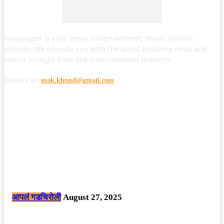
Newspaper is your news, entertainment, music fashion
website. We provide you with the latest breaking news and
videos straight from the entertainment industry.
Contact us:
mak.khond@gmail.com
POPULAR POSTS
मोठी बातमी: कोपर्शी च्या जंगलात चकमकीत चार माओवाद्यांना कंठस्नान, 3महिलांचा
समावेश.
आपलं गडचिरोली
August 27, 2025
सार्वजनिक ठिकाणी महापुरुषांबद्दल अवमानजनक लिखाण करणा­या विकृतांस गडचिरोली