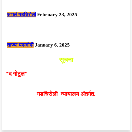
पोलीसांनी घेतले ताब्यात
आपलं गडचिरोली
February 23, 2025
नक्षलवाद्यांनी केलेल्या शक्तिशाली आयईडी च्या स्फोटात 9 जवान शहीद. ………
छत्तीसगड मधील बिजापूर जिल्ह्यातील घटना.
ताज्या घडामोडी
January 6, 2025
सूचना
"द गोटूल"
न्यूज नेटवर्कद्वारा प्रसिद्ध बातम्या आणि लेखामधून
व्यक्त झालेल्या मतांशी
संपादक मालक आणि प्रकाशक सहमत
असतीलच असे नाही
. अनावधानाने काही वाद निर्माण झाल्यास
गडचिरोली न्यायालय अंतर्गत.
वेबसाईट डिजाईन - 9421719953