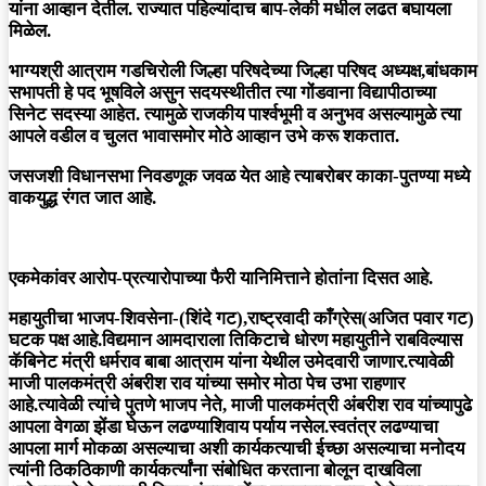
यांना आव्हान देतील. राज्यात पहिल्यांदाच बाप-लेकी मधील लढत बघायला
मिळेल.
भाग्यश्री आत्राम गडचिरोली जिल्हा परिषदेच्या जिल्हा परिषद अध्यक्ष,बांधकाम
सभापती हे पद भूषविले असुन सदयस्थीतीत त्या गोंडवाना विद्यापीठाच्या
सिनेट सदस्या आहेत. त्यामुळे राजकीय पार्श्वभूमी व अनुभव असल्यामुळे त्या
आपले वडील व चुलत भावासमोर मोठे आव्हान उभे करू शकतात.
जसजशी विधानसभा निवडणूक जवळ येत आहे त्याबरोबर काका-पुतण्या मध्ये
वाकयुद्ध रंगत जात आहे.
एकमेकांवर आरोप-प्रत्यारोपाच्या फैरी यानिमित्ताने होतांना दिसत आहे.
महायुतीचा भाजप-शिवसेना-(शिंदे गट),राष्ट्रवादी काँग्रेस(अजित पवार गट)
घटक पक्ष आहे.विद्यमान आमदाराला तिकिटाचे धोरण महायुतीने राबविल्यास
कॅबिनेट मंत्री धर्मराव बाबा आत्राम यांना येथील उमेदवारी जाणार.त्यावेळी
माजी पालकमंत्री अंबरीश राव यांच्या समोर मोठा पेच उभा राहणार
आहे.त्यावेळी त्यांचे पुतणे भाजप नेते, माजी पालकमंत्री अंबरीश राव यांच्यापुढे
आपला वेगळा झेंडा घेऊन लढण्याशिवाय पर्याय नसेल.स्वतंत्र लढण्याचा
आपला मार्ग मोकळा असल्याचा अशी कार्यकत्याची ईच्छा असल्याचा मनोदय
त्यांनी ठिकठिकाणी कार्यकर्त्यांना संबोधित करताना बोलून दाखविला