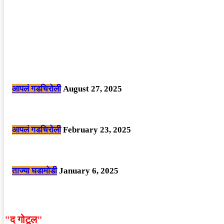
POPULAR POSTS
मोठी बातमी: कोपर्शी च्या जंगलात चकमकीत चार माओवाद्यांना कंठस्नान, 3महिलांचा समावे
आपलं गडचिरोली
August 27, 2025
सार्वजनिक ठिकाणी महापुरुषांबद्दल अवमानजनक लिखाण करणा­या विकृतांस गडचिरोली पोलीस
आपलं गडचिरोली
February 23, 2025
नक्षलवाद्यांनी केलेल्या शक्तिशाली आयईडी च्या स्फोटात 9 जवान शहीद. ………छत्तीसगड
ताज्या घडामोडी
January 6, 2025
"द गोटूल"
न्यूज नेटवर्कद्वारा प्रसिद्ध बातम्या आणि लेखामधून व्