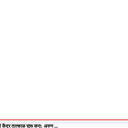
आपलं गडचिरोली
आपला विदर्भ
गुन्हेवृत्त
More
Video
केंद्र तात्काळ सुरू करा: अरुण ...