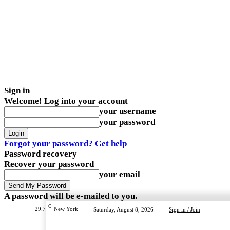
Sign in
Welcome! Log into your account
your username
your password
Forgot your password? Get help
Password recovery
Recover your password
your email
A password will be e-mailed to you.
C
29.7
New York
Saturday, August 8, 2026
Sign in / Join