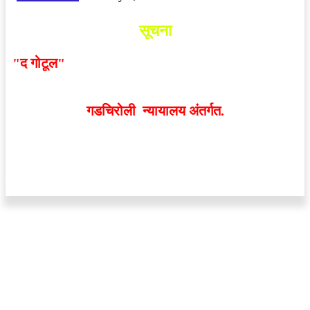
सूचना
"द गोटूल"
न्यूज नेटवर्कद्वारा प्रसिद्ध बातम्या आणि लेखामधून
व्यक्त झालेल्या मतांशी
संपादक मालक आणि प्रकाशक सहमत
असतीलच असे नाही
. अनावधानाने काही वाद निर्माण झाल्यास
गडचिरोली न्यायालय अंतर्गत.
वेबसाईट डिजाईन - 9421719953