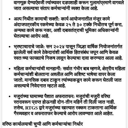
वागणूक देण्याऐवजी त्यांच्यावर दडपशाही करून गुलामांप्रमाणे वागवले
जात असल्याचा संताप कर्मचाऱ्यांनी व्यक्त केला आहे.
अल्प निधीत कामाची सक्ती:
कार्य आयोजनातील मंजूर कामे
अंदाजपत्रकीय रकमेच्या केवळ २५ ते ३० टक्के निधीतच पूर्ण करा,
अन्यथा कामे करू नका, अशी दबावतंत्राची भूमिका अधिकाऱ्यांनी
घेतल्याचा आरोप आहे.
भ्रष्टाचाराचे जाळे:
सन २०२४ पासून जिल्हा वार्षिक नियोजनांतर्गत
झालेली सर्व कामे ठेकेदारांशी आर्थिक हितसंबंध जपून आणि केवळ
स्वतःच्या फायद्याचे निकष लावून केल्याचा दावा करण्यात आला आहे.
महिला कर्मचाऱ्यांची मानहानी:
सर्वात गंभीर बाब म्हणजे, क्षेत्रीय महिला
कर्मचाऱ्यांशी बोलताना
अश्लील आणि अशिष्ट भाषेचा वापर
केला
जातो. मानसिक दबाव टाकून त्यांच्याकडून कामे करून घेतली जात
असल्याचे निवेदनात म्हटले आहे.
मजुरांच्या घामाच्या पैशात अफरातफर:
मजुरांची मजुरी वरिष्ठ
स्तरावरून प्राप्त होऊनही दोन-तीन महिने ती दिली जात नाही.
तसेच, RTGS द्वारे मजुरांच्या खात्यात रक्कम टाकताना आर्थिक
गैरव्यवहार व अफरातफर केल्याचे आरोप लावण्यात आले आहेत.
वरिष्ठ कार्यालयाची चुप्पी आणि कर्मचाऱ्यांचा निर्धार