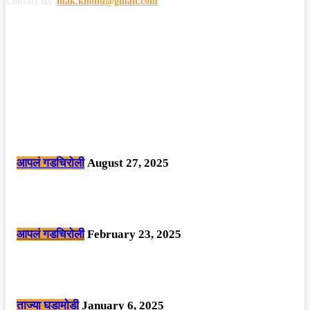
Contact us:
mak.khond@gmail.com
POPULAR POSTS
मोठी बातमी: कोपर्शी च्या जंगलात चकमकीत चार माओवाद्यांना कंठस्नान, 3महिलांचा
समावेश.
आपलं गडचिरोली
August 27, 2025
सार्वजनिक ठिकाणी महापुरुषांबद्दल अवमानजनक लिखाण करणा­या विकृतांस गडचिरोली
पोलीसांनी घेतले ताब्यात
आपलं गडचिरोली
February 23, 2025
नक्षलवाद्यांनी केलेल्या शक्तिशाली आयईडी च्या स्फोटात 9 जवान शहीद. ………
छत्तीसगड मधील बिजापूर जिल्ह्यातील घटना.
ताज्या घडामोडी
January 6, 2025