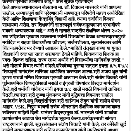
करणारे प्रभावी व्यासपीठ आहे,” असे सूचक प्रतिपादन
केले.अध्यक्षस्थानावरून बोलताना मा. डॉ. दिवाकर नारनवरे यांनी आपल्या
सखोल, अभ्यासपूर्ण आणि प्रेरणादायी भाषणातून परिषदेचे महत्त्व अधोरेखित
केले आणि“शिक्षणाचा केंद्रबिंदू विद्यार्थी आहे. त्याचा सर्वांगीण विकास
साधायचा असेल, तर शिक्षकांनी सातत्यपूर्ण सर्वकक्षमूल्यमापन प्रभावीपणे
राबवणे अत्यावश्यक आहे,” असे ते म्हणाले.राष्ट्रीय शैक्षणिक धोरण २०२०
च्या उद्दिष्टांवर प्रकाश टाकताना त्यांनी शिक्षकांना केवळ अभ्यासक्रमापुरते
मर्यादित न राहता विद्यार्थ्यांच्या कौशल्य, सर्जनशीलता, मूल्यसंस्कार आणि
चिंतनक्षमतेवर भर देण्याचे आवाहन केले.“माहिती तंत्रज्ञानाच्या या युगात
शिक्षकांनी स्वतःला सतत अद्ययावत ठेवले पाहिजे. शिकवणारा शिक्षक हा
स्वतः शिकत राहिला, तरच खऱ्या अर्थाने तो विद्यार्थ्यांचा मार्गदर्शक ठरतो,”
असे मोलाचे विचार त्यांनी मांडले.परिषदेच्या दुसऱ्या सत्रात इयत्ता ४/५ व ७/८
शिष्यवृत्ती मार्गदर्शन तासिका आयोजित करण्यात आल्या.श्री अजय थुल यांनी
इयत्ता पाचवी गणित विषयावर प्रभावी अध्यापन केले.श्री संतोष चिकाटे यांनी
पूर्वमाध्यमिक शिष्यवृत्तीसाठी मराठी व इंग्रजी विषयांवर विस्तृत मार्गदर्शन
केले.श्री धर्माजी चांदेकर यांनी इयत्ता ७/८ साठी मराठी विषयाची तासिका
घेतली.त्यानंतर श्री कृष्णा मुंजमकर यांनी बुद्धिमत्ता विषयावर सखोल
मार्गदर्शन केले.लघु विश्रांतीनंतर श्री साईनाथ लेकुर यांनी शालेय पोषण
आहार, VSK, निपुण चाचणी तसेच ऑनलाईन शैक्षणिक कामकाजाबाबत
सविस्तर माहिती दिली. यानंतर केंद्रप्रमुख डॉ. नारनवरे यांनी शाळांचा
कार्यालयीन आढावा घेत मार्गदर्शक सूचना केल्या.कार्यक्रमाची सांगता
राष्ट्रगानाने झाली. सूत्रसंचालन संतोष चिकाटे यांनी केले, तर कोरेली खुर्द
शाळेचे मुख्याध्यापक श्री अनिल कलकोटवाय यांनी उपस्थितांचे आभार