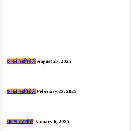
POPULAR POSTS
मोठी बातमी: कोपर्शी च्या जंगलात चकमकीत चार माओवाद्यांना कंठस्नान, 3महिलांचा
समावेश.
आपलं गडचिरोली
August 27, 2025
सार्वजनिक ठिकाणी महापुरुषांबद्दल अवमानजनक लिखाण करणा­या विकृतांस गडचिरोली
पोलीसांनी घेतले ताब्यात
आपलं गडचिरोली
February 23, 2025
नक्षलवाद्यांनी केलेल्या शक्तिशाली आयईडी च्या स्फोटात 9 जवान शहीद. ………
छत्तीसगड मधील बिजापूर जिल्ह्यातील घटना.
ताज्या घडामोडी
January 6, 2025