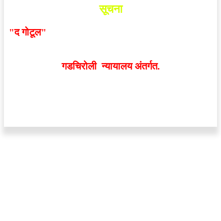
सूचना
"द गोटूल"
न्यूज नेटवर्कद्वारा प्रसिद्ध बातम्या आणि लेखामधून
व्यक्त झालेल्या मतांशी
संपादक मालक आणि प्रकाशक सहमत
असतीलच असे नाही
. अनावधानाने काही वाद निर्माण झाल्यास
गडचिरोली न्यायालय अंतर्गत.
वेबसाईट डिजाईन - 9421719953