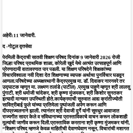
अहेरी:11 जानेवारी.
द -गोटूल वृत्तसेवा
पेरमिली केंद्राची सातवी शिक्षण परिषद दिनांक 9 जानेवारी 2026 रोजी
जिल्हा परिषद प्राथमिक शाळा, कोरेली खुर्द येथे अत्यंत उत्साहपूर्ण आणि
प्रेरणादायी वातावरणात पार पडली. या शिक्षण परिषदेने शिक्षकांच्या
विचारविश्वाला नवी दिशा देत शिक्षणाच्या व्यापक अर्थाचा पुनर्विचार घडवून
आणला.परिषदेच्या अध्यक्षस्थानी केंद्रप्रमुख मा. डॉ. दिवाकर नारनवरे तर
उद्घाटक म्हणून मा. लक्ष्मण तलांडे (पाटील) .प्रमुख पाहुणे म्हणून श्री लालसु
पुंगाटी, श्री धर्माजी चांदेकर, श्री कृष्णा मुंजमकर, श्री किशोर सुनतकर
इत्यादी मान्यवर उपस्थिती होते.कार्यक्रमाची सुरुवात आद्य क्रांतीज्योती
सावित्रीबाई फुले यांच्या प्रतिमेला पुष्पांजली अर्पण करून आणि
दीपप्रज्वलनाने झाली. त्यानंतर श्री देवाजी दुर्गे यांनी सुमधुर आवाजात
राज्यगीत सादर केले व संविधानाच्या प्रास्ताविकाचे वाचन करून लोकशाही
मूल्यांची जाणीव करून दिली.प्रास्ताविक करताना श्री कृष्णा मुंजमकर यांनी,
“शिक्षण परिषद म्हणजे केवळ माहितीची देवाणघेवाण नसून, विचारांची मशागत