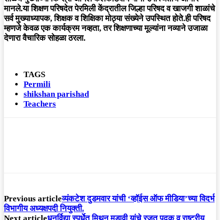
मानले.या शिक्षण परिषदेत पेरमिली केंद्रातील जिल्हा परिषद व खाजगी शाळांचे
सर्व मुख्याध्यापक, शिक्षक व शिक्षिका मोठ्या संख्येने उपस्थित होते.ही परिषद
म्हणजे केवळ एक कार्यक्रम नव्हता, तर शिक्षणाच्या मूल्यांना नव्याने उजाळा
देणारा वैचारिक सोहळा ठरला.
TAGS
Permili
shikshan parishad
Teachers
Previous article
व्यंकटेश दुडमवार यांची ‘व्हॉईस ऑफ मीडिया’च्या विदर्भ
विभागीय अध्यक्षपदी नियुक्ती.
Next article
धनुर्विद्या स्पर्धेत मिथुन मडावी यांचे रजत पदक व राष्ट्रीय