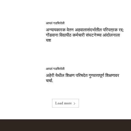
आपलं गडचिरोली
अन्यायकारक वेतन अहवालासंदर्भातील परिपत्रक रद्द;
गोंडवाना विद्यापीठ कर्मचारी संघटनेच्या आंदोलनाला
यश
आपलं गडचिरोली
अहेरी येथील शिक्षण परिषदेत गुणवत्तापूर्ण शिक्षणावर
चर्चा.
Load more