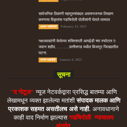
सार्वजनिक ठिकाणी महापुरुषांबद्दल अवमानजनक लिखाण
करणा­या विकृतांस गडचिरोली पोलीसांनी घेतले ताब्यात
February 23, 2025
आपलं गडचिरोली
नक्षलवाद्यांनी केलेल्या शक्तिशाली आयईडी च्या स्फोटात 9
जवान शहीद. ………छत्तीसगड मधील बिजापूर जिल्ह्यातील
घटना.
January 6, 2025
ताज्या घडामोडी
सूचना
"द गोटूल"
न्यूज नेटवर्कद्वारा प्रसिद्ध बातम्या आणि
लेखामधून व्यक्त झालेल्या मतांशी
संपादक मालक आणि
प्रकाशक सहमत असतीलच असे नाही
. अनावधानाने
काही वाद निर्माण झाल्यास
गडचिरोली न्यायालय
अंतर्गत.