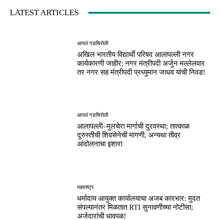
LATEST ARTICLES
आपलं गडचिरोली
अखिल भारतीय विद्यार्थी परिषद आलापल्ली नगर
कार्यकारणी जाहीर; नगर मंत्रीपदी अर्जुन मल्लेलवार
तर नगर सह मंत्रीपदी प्रध्युमान जाधव यांची निवड!
आपलं गडचिरोली
आलापल्ली–मुलचेरा मार्गाची दुरवस्था; तात्काळ
दुरुस्तीची शिवसेनेची मागणी, अन्यथा तीव्र
आंदोलनाचा इशारा
महाराष्ट्र
धर्मादाय आयुक्त कार्यालयाचा अजब कारभार: मुदत
संपल्यानंतर मिळतात RTI सुनावणीच्या नोटीसा;
अर्जदारांची धावपळ!