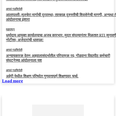
आपलं गडचिरोली
आलापल्ली–मुलचेरा मार्गाची दुरवस्था; तात्काळ दुरुस्तीची शिवसेनेची मागणी, अन्यथा त
आंदोलनाचा इशारा
महाराष्ट्र
धर्मादाय आयुक्त कार्यालयाचा अजब कारभार: मुदत संपल्यानंतर मिळतात RTI सुनावणी
नोटीसा; अर्जदारांची धावपळ!
आपलं गडचिरोली
अन्यायकारक वेतन अहवालासंदर्भातील परिपत्रक रद्द; गोंडवाना विद्यापीठ कर्मचारी
संघटनेच्या आंदोलनाला यश
आपलं गडचिरोली
अहेरी येथील शिक्षण परिषदेत गुणवत्तापूर्ण शिक्षणावर चर्चा.
Load more