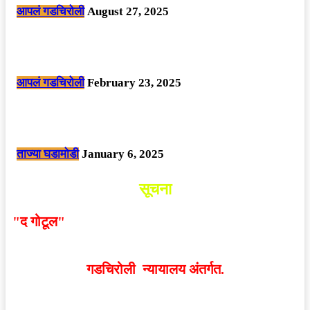
आपलं गडचिरोली
August 27, 2025
सार्वजनिक ठिकाणी महापुरुषांबद्दल अवमानजनक लिखाण करणा­या विकृतांस गडचिरोली
पोलीसांनी घेतले ताब्यात
आपलं गडचिरोली
February 23, 2025
नक्षलवाद्यांनी केलेल्या शक्तिशाली आयईडी च्या स्फोटात 9 जवान शहीद. ………
छत्तीसगड मधील बिजापूर जिल्ह्यातील घटना.
ताज्या घडामोडी
January 6, 2025
सूचना
"द गोटूल"
न्यूज नेटवर्कद्वारा प्रसिद्ध बातम्या आणि लेखामधून
व्यक्त झालेल्या मतांशी
संपादक मालक आणि प्रकाशक सहमत
असतीलच असे नाही
. अनावधानाने काही वाद निर्माण झाल्यास
गडचिरोली न्यायालय अंतर्गत.