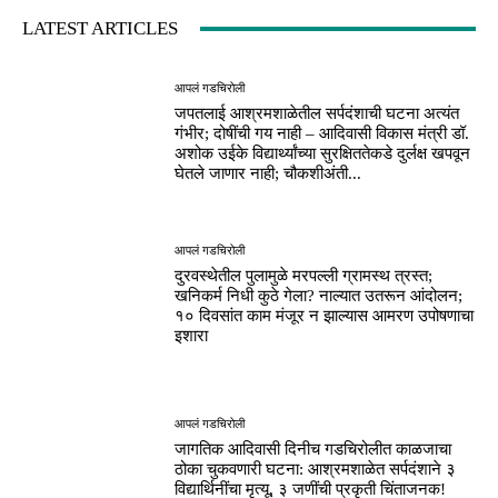
LATEST ARTICLES
आपलं गडचिरोली
जपतलाई आश्रमशाळेतील सर्पदंशाची घटना अत्यंत
गंभीर; दोषींची गय नाही – आदिवासी विकास मंत्री डॉ.
अशोक उईके विद्यार्थ्यांच्या सुरक्षिततेकडे दुर्लक्ष खपवून
घेतले जाणार नाही; चौकशीअंती...
आपलं गडचिरोली
दुरवस्थेतील पुलामुळे मरपल्ली ग्रामस्थ त्रस्त;
खनिकर्म निधी कुठे गेला? नाल्यात उतरून आंदोलन;
१० दिवसांत काम मंजूर न झाल्यास आमरण उपोषणाचा
इशारा
आपलं गडचिरोली
जागतिक आदिवासी दिनीच गडचिरोलीत काळजाचा
ठोका चुकवणारी घटना: आश्रमशाळेत सर्पदंशाने ३
विद्यार्थिनींचा मृत्यू, ३ जणींची प्रकृती चिंताजनक!