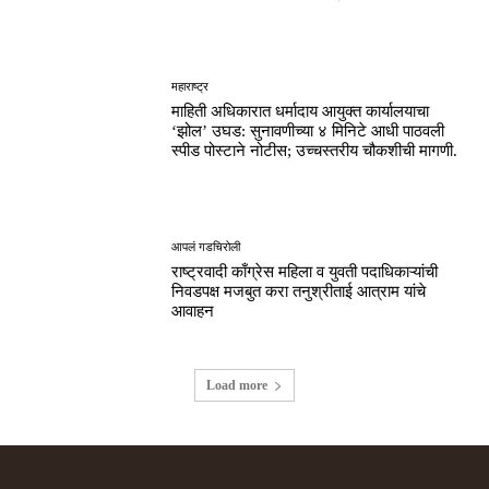
महाराष्ट्र
माहिती अधिकारात धर्मादाय आयुक्त कार्यालयाचा
‘झोल’ उघड: सुनावणीच्या ४ मिनिटे आधी पाठवली
स्पीड पोस्टाने नोटीस; उच्चस्तरीय चौकशीची मागणी.
आपलं गडचिरोली
राष्ट्रवादी काँग्रेस महिला व युवती पदाधिकाऱ्यांची
निवडपक्ष मजबुत करा तनुश्रीताई आत्राम यांचे
आवाहन
Load more