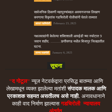
सार्वजनिक ठिकाणी महापुरुषांबद्दल अवमानजनक लिखाण
करणा­या विकृतांस गडचिरोली पोलीसांनी घेतले ताब्यात
February 23, 2025
आपलं गडचिरोली
नक्षलवाद्यांनी केलेल्या शक्तिशाली आयईडी च्या स्फोटात 9
जवान शहीद. ………छत्तीसगड मधील बिजापूर जिल्ह्यातील
घटना.
January 6, 2025
ताज्या घडामोडी
सूचना
"द गोटूल"
न्यूज नेटवर्कद्वारा प्रसिद्ध बातम्या आणि
लेखामधून व्यक्त झालेल्या मतांशी
संपादक मालक आणि
प्रकाशक सहमत असतीलच असे नाही
. अनावधानाने
काही वाद निर्माण झाल्यास
गडचिरोली न्यायालय
अंतर्गत.