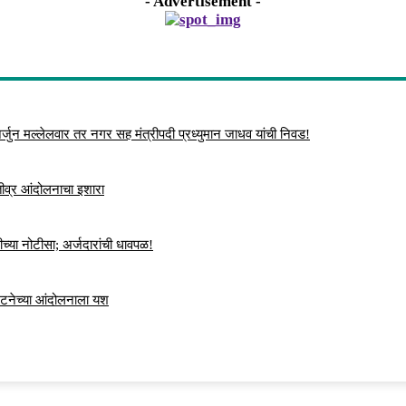
- Advertisement -
्जुन मल्लेलवार तर नगर सह मंत्रीपदी प्रध्युमान जाधव यांची निवड!
 तीव्र आंदोलनाचा इशारा
च्या नोटीसा; अर्जदारांची धावपळ!
ंघटनेच्या आंदोलनाला यश