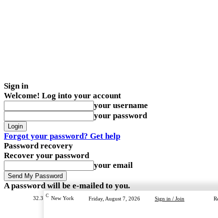
Sign in
Welcome! Log into your account
your username
your password
Forgot your password? Get help
Password recovery
Recover your password
your email
A password will be e-mailed to you.
C
32.3
New York
Friday, August 7, 2026
Sign in / Join
R