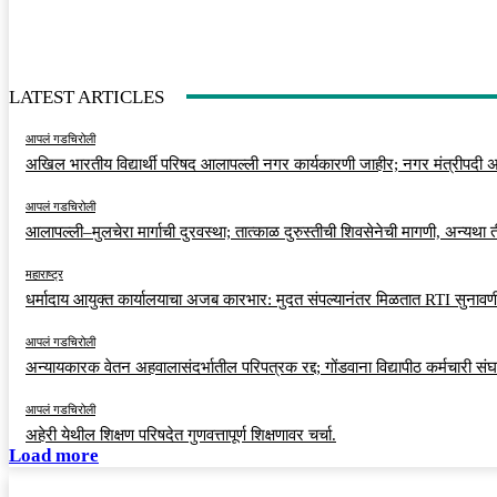
LATEST ARTICLES
आपलं गडचिरोली
अखिल भारतीय विद्यार्थी परिषद आलापल्ली नगर कार्यकारणी जाहीर; नगर मंत्रीपदी अर
आपलं गडचिरोली
आलापल्ली–मुलचेरा मार्गाची दुरवस्था; तात्काळ दुरुस्तीची शिवसेनेची मागणी, अन्यथा
महाराष्ट्र
धर्मादाय आयुक्त कार्यालयाचा अजब कारभार: मुदत संपल्यानंतर मिळतात RTI सुनावणी
आपलं गडचिरोली
अन्यायकारक वेतन अहवालासंदर्भातील परिपत्रक रद्द; गोंडवाना विद्यापीठ कर्मचारी स
आपलं गडचिरोली
अहेरी येथील शिक्षण परिषदेत गुणवत्तापूर्ण शिक्षणावर चर्चा.
Load more