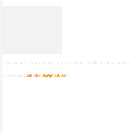
Newspaper is your news, entertainment, music fashion website.
Contact us:
mak.khond@gmail.com
POPULAR POSTS
मोठी बातमी: कोपर्शी च्या जंगलात चकमकीत चार माओवाद्यांना कंठस्नान, 3महिलांचा समावे