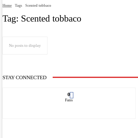
Home
Tags
Scented tobbaco
Tag:
Scented tobbaco
No posts to display
STAY CONNECTED
0
Fans