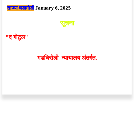
ताज्या घडामोडी
January 6, 2025
सूचना
"द गोटूल"
न्यूज नेटवर्कद्वारा प्रसिद्ध बातम्या आणि लेखामधून
व्यक्त झालेल्या मतांशी
संपादक मालक आणि प्रकाशक सहमत
असतीलच असे नाही
. अनावधानाने काही वाद निर्माण झाल्यास
गडचिरोली न्यायालय अंतर्गत.
वेबसाईट डिजाईन - 9421719953