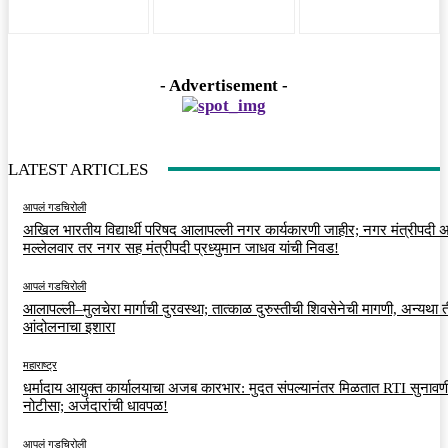
- Advertisement -
LATEST ARTICLES
आपलं गडचिरोली
अखिल भारतीय विद्यार्थी परिषद आलापल्ली नगर कार्यकारणी जाहीर; नगर मंत्रीपदी अर
मल्लेलवार तर नगर सह मंत्रीपदी प्रध्युमान जाधव यांची निवड!
आपलं गडचिरोली
आलापल्ली–मुलचेरा मार्गाची दुरवस्था; तात्काळ दुरुस्तीची शिवसेनेची मागणी, अन्यथा त
आंदोलनाचा इशारा
महाराष्ट्र
धर्मादाय आयुक्त कार्यालयाचा अजब कारभार: मुदत संपल्यानंतर मिळतात RTI सुनावणी
नोटीसा; अर्जदारांची धावपळ!
आपलं गडचिरोली