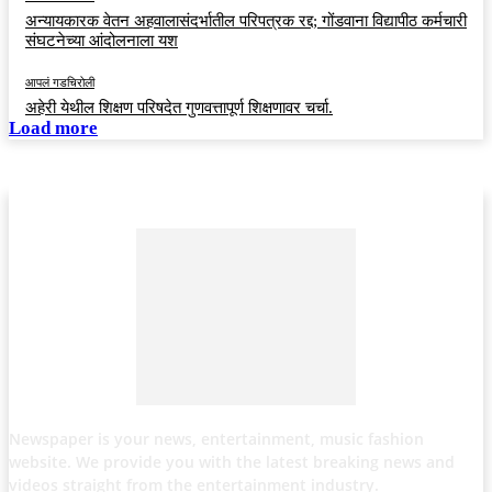
अन्यायकारक वेतन अहवालासंदर्भातील परिपत्रक रद्द; गोंडवाना विद्यापीठ कर्मचारी
संघटनेच्या आंदोलनाला यश
आपलं गडचिरोली
अहेरी येथील शिक्षण परिषदेत गुणवत्तापूर्ण शिक्षणावर चर्चा.
Load more
Newspaper is your news, entertainment, music fashion
website. We provide you with the latest breaking news and
videos straight from the entertainment industry.