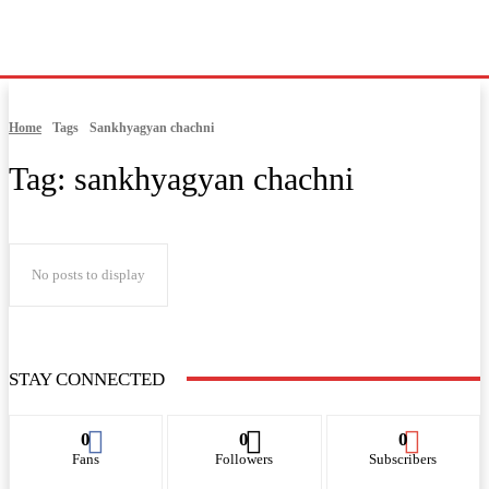
Home
Tags
Sankhyagyan chachni
Tag:
sankhyagyan chachni
No posts to display
STAY CONNECTED
0
0
0
Fans
Followers
Subscribers