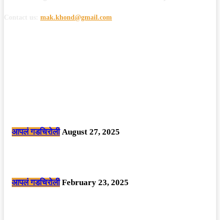
Contact us:
mak.khond@gmail.com
POPULAR POSTS
मोठी बातमी: कोपर्शी च्या जंगलात चकमकीत चार माओवाद्यांना कंठस्नान, 3महिलांचा
समावेश.
आपलं गडचिरोली
August 27, 2025
सार्वजनिक ठिकाणी महापुरुषांबद्दल अवमानजनक लिखाण करणा­या विकृतांस गडचिरोली
पोलीसांनी घेतले ताब्यात
आपलं गडचिरोली
February 23, 2025
नक्षलवाद्यांनी केलेल्या शक्तिशाली आयईडी च्या स्फोटात 9 जवान शहीद. ………
छत्तीसगड मधील बिजापूर जिल्ह्यातील घटना.