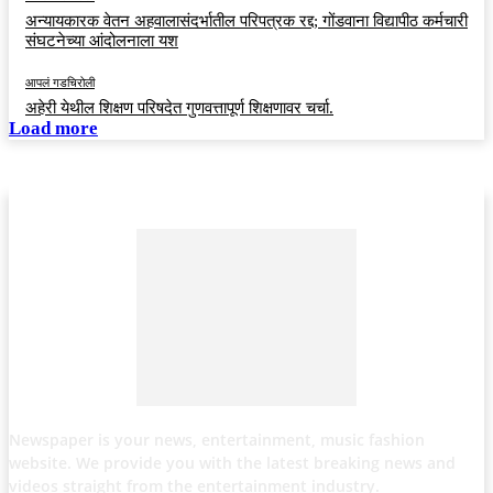
अन्यायकारक वेतन अहवालासंदर्भातील परिपत्रक रद्द; गोंडवाना विद्यापीठ कर्मचारी
संघटनेच्या आंदोलनाला यश
आपलं गडचिरोली
अहेरी येथील शिक्षण परिषदेत गुणवत्तापूर्ण शिक्षणावर चर्चा.
Load more
Newspaper is your news, entertainment, music fashion
website. We provide you with the latest breaking news and
videos straight from the entertainment industry.