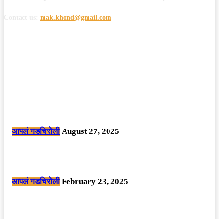
Contact us:
mak.khond@gmail.com
POPULAR POSTS
मोठी बातमी: कोपर्शी च्या जंगलात चकमकीत चार माओवाद्यांना कंठस्नान, 3महिलांचा
समावेश.
आपलं गडचिरोली
August 27, 2025
सार्वजनिक ठिकाणी महापुरुषांबद्दल अवमानजनक लिखाण करणा­या विकृतांस गडचिरोली
पोलीसांनी घेतले ताब्यात
आपलं गडचिरोली
February 23, 2025
नक्षलवाद्यांनी केलेल्या शक्तिशाली आयईडी च्या स्फोटात 9 जवान शहीद. ………
छत्तीसगड मधील बिजापूर जिल्ह्यातील घटना.