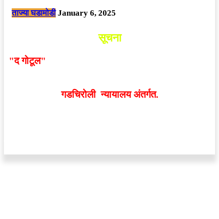
ताज्या घडामोडी
January 6, 2025
सूचना
"द गोटूल"
न्यूज नेटवर्कद्वारा प्रसिद्ध बातम्या आणि लेखामधून
व्यक्त झालेल्या मतांशी
संपादक मालक आणि प्रकाशक सहमत
असतीलच असे नाही
. अनावधानाने काही वाद निर्माण झाल्यास
गडचिरोली न्यायालय अंतर्गत.
वेबसाईट डिजाईन - 9421719953