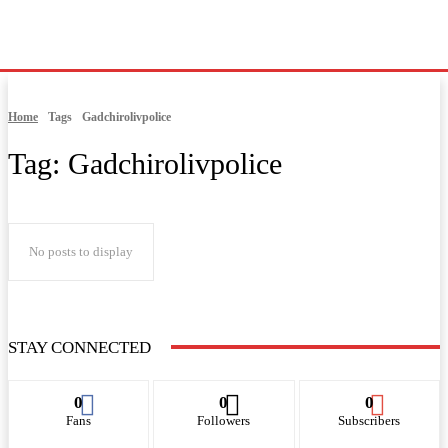
Home
Tags
Gadchirolivpolice
Tag:
Gadchirolivpolice
No posts to display
STAY CONNECTED
0
0
0
Fans
Followers
Subscribers