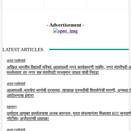
- Advertisement -
LATEST ARTICLES
आपलं गडचिरोली
अखिल भारतीय विद्यार्थी परिषद आलापल्ली नगर कार्यकारणी जाहीर; नगर मंत्रीपदी अर
मल्लेलवार तर नगर सह मंत्रीपदी प्रध्युमान जाधव यांची निवड!
आपलं गडचिरोली
आलापल्ली–मुलचेरा मार्गाची दुरवस्था; तात्काळ दुरुस्तीची शिवसेनेची मागणी, अन्यथा त
आंदोलनाचा इशारा
महाराष्ट्र
धर्मादाय आयुक्त कार्यालयाचा अजब कारभार: मुदत संपल्यानंतर मिळतात RTI सुनावणी
नोटीसा; अर्जदारांची धावपळ!
आपलं गडचिरोली