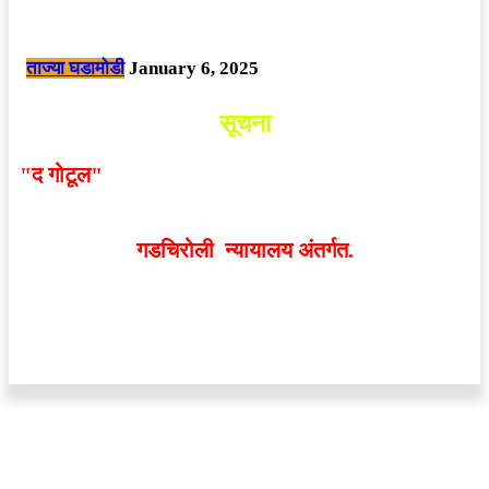
नक्षलवाद्यांनी केलेल्या शक्तिशाली आयईडी च्या स्फोटात 9 जवान शहीद. ………
छत्तीसगड मधील बिजापूर जिल्ह्यातील घटना.
ताज्या घडामोडी
January 6, 2025
सूचना
"द गोटूल"
न्यूज नेटवर्कद्वारा प्रसिद्ध बातम्या आणि लेखामधून
व्यक्त झालेल्या मतांशी
संपादक मालक आणि प्रकाशक सहमत
असतीलच असे नाही
. अनावधानाने काही वाद निर्माण झाल्यास
गडचिरोली न्यायालय अंतर्गत.
वेबसाईट डिजाईन - 9421719953