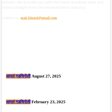
website. We provide you with the latest breaking news and
videos straight from the entertainment industry.
Contact us:
mak.khond@gmail.com
POPULAR POSTS
मोठी बातमी: कोपर्शी च्या जंगलात चकमकीत चार माओवाद्यांना कंठस्नान, 3महिलांचा
समावेश.
आपलं गडचिरोली
August 27, 2025
सार्वजनिक ठिकाणी महापुरुषांबद्दल अवमानजनक लिखाण करणा­या विकृतांस गडचिरोली
पोलीसांनी घेतले ताब्यात
आपलं गडचिरोली
February 23, 2025