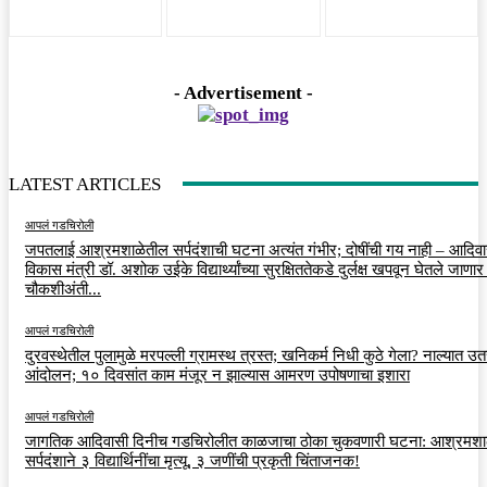
- Advertisement -
LATEST ARTICLES
आपलं गडचिरोली
जपतलाई आश्रमशाळेतील सर्पदंशाची घटना अत्यंत गंभीर; दोषींची गय नाही – आदिव
विकास मंत्री डॉ. अशोक उईके विद्यार्थ्यांच्या सुरक्षिततेकडे दुर्लक्ष खपवून घेतले जाणार
चौकशीअंती...
आपलं गडचिरोली
दुरवस्थेतील पुलामुळे मरपल्ली ग्रामस्थ त्रस्त; खनिकर्म निधी कुठे गेला? नाल्यात उ
आंदोलन; १० दिवसांत काम मंजूर न झाल्यास आमरण उपोषणाचा इशारा
आपलं गडचिरोली
जागतिक आदिवासी दिनीच गडचिरोलीत काळजाचा ठोका चुकवणारी घटना: आश्रमशा
सर्पदंशाने ३ विद्यार्थिनींचा मृत्यू, ३ जणींची प्रकृती चिंताजनक!