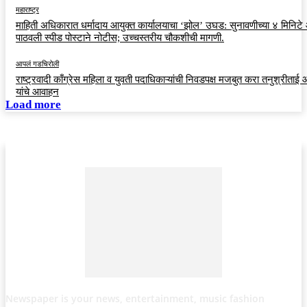
महाराष्ट्र
माहिती अधिकारात धर्मादाय आयुक्त कार्यालयाचा ‘झोल’ उघड: सुनावणीच्या ४ मिनिट
पाठवली स्पीड पोस्टाने नोटीस; उच्चस्तरीय चौकशीची मागणी.
आपलं गडचिरोली
राष्ट्रवादी काँग्रेस महिला व युवती पदाधिकाऱ्यांची निवडपक्ष मजबुत करा तनुश्रीताई
यांचे आवाहन
Load more
Newspaper is your news, entertainment, music fashion