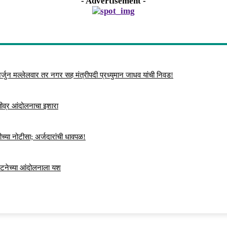
- Advertisement -
्जुन मल्लेलवार तर नगर सह मंत्रीपदी प्रध्युमान जाधव यांची निवड!
 तीव्र आंदोलनाचा इशारा
च्या नोटीसा; अर्जदारांची धावपळ!
ंघटनेच्या आंदोलनाला यश