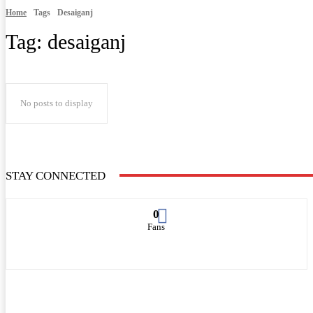
Home
Tags
Desaiganj
Tag:
desaiganj
No posts to display
STAY CONNECTED
0
Fans