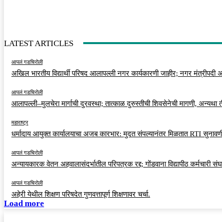
LATEST ARTICLES
आपलं गडचिरोली
अखिल भारतीय विद्यार्थी परिषद आलापल्ली नगर कार्यकारणी जाहीर; नगर मंत्रीपदी अर
आपलं गडचिरोली
आलापल्ली–मुलचेरा मार्गाची दुरवस्था; तात्काळ दुरुस्तीची शिवसेनेची मागणी, अन्यथा
महाराष्ट्र
धर्मादाय आयुक्त कार्यालयाचा अजब कारभार: मुदत संपल्यानंतर मिळतात RTI सुनावणी
आपलं गडचिरोली
अन्यायकारक वेतन अहवालासंदर्भातील परिपत्रक रद्द; गोंडवाना विद्यापीठ कर्मचारी स
आपलं गडचिरोली
अहेरी येथील शिक्षण परिषदेत गुणवत्तापूर्ण शिक्षणावर चर्चा.
Load more