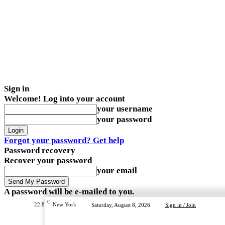
Sign in
Welcome! Log into your account
your username
your password
Forgot your password? Get help
Password recovery
Recover your password
your email
A password will be e-mailed to you.
C
22.8
New York
Saturday, August 8, 2026
Sign in / Join