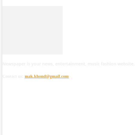
Newspaper is your news, entertainment, music fashion website.
Contact us:
mak.khond@gmail.com
POPULAR POSTS
मोठी बातमी: कोपर्शी च्या जंगलात चकमकीत चार माओवाद्यांना कंठस्नान, 3महिलांचा समावे