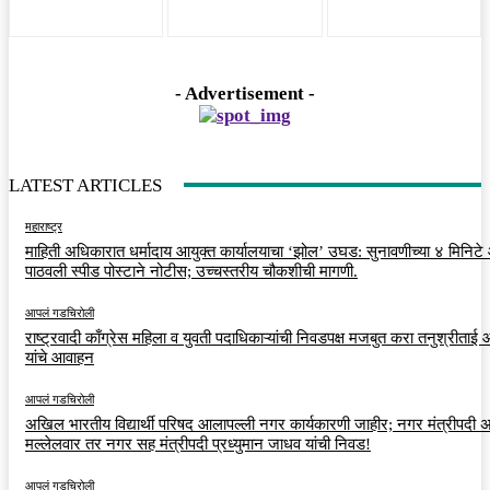
- Advertisement -
LATEST ARTICLES
महाराष्ट्र
माहिती अधिकारात धर्मादाय आयुक्त कार्यालयाचा ‘झोल’ उघड: सुनावणीच्या ४ मिनिट
पाठवली स्पीड पोस्टाने नोटीस; उच्चस्तरीय चौकशीची मागणी.
आपलं गडचिरोली
राष्ट्रवादी काँग्रेस महिला व युवती पदाधिकाऱ्यांची निवडपक्ष मजबुत करा तनुश्रीताई
यांचे आवाहन
आपलं गडचिरोली
अखिल भारतीय विद्यार्थी परिषद आलापल्ली नगर कार्यकारणी जाहीर; नगर मंत्रीपदी अर
मल्लेलवार तर नगर सह मंत्रीपदी प्रध्युमान जाधव यांची निवड!
आपलं गडचिरोली