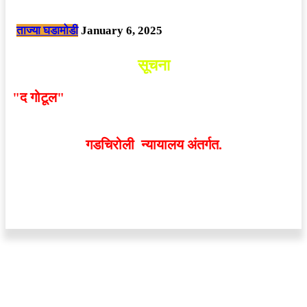
छत्तीसगड मधील बिजापूर जिल्ह्यातील घटना.
ताज्या घडामोडी
January 6, 2025
सूचना
"द गोटूल"
न्यूज नेटवर्कद्वारा प्रसिद्ध बातम्या आणि लेखामधून
व्यक्त झालेल्या मतांशी
संपादक मालक आणि प्रकाशक सहमत
असतीलच असे नाही
. अनावधानाने काही वाद निर्माण झाल्यास
गडचिरोली न्यायालय अंतर्गत.
वेबसाईट डिजाईन - 9421719953