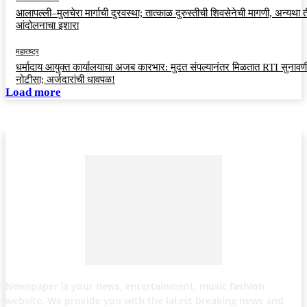
आलापल्ली–मुलचेरा मार्गाची दुरवस्था; तात्काळ दुरुस्तीची शिवसेनेची मागणी, अन्यथा त
आंदोलनाचा इशारा
महाराष्ट्र
धर्मादाय आयुक्त कार्यालयाचा अजब कारभार: मुदत संपल्यानंतर मिळतात RTI सुनावणी
नोटीसा; अर्जदारांची धावपळ!
Load more
Newspaper is your news, entertainment, music fashion
website. We provide you with the latest breaking news and