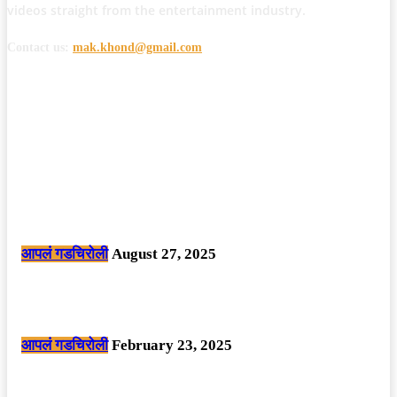
videos straight from the entertainment industry.
Contact us:
mak.khond@gmail.com
POPULAR POSTS
मोठी बातमी: कोपर्शी च्या जंगलात चकमकीत चार माओवाद्यांना कंठस्नान, 3महिलांचा
समावेश.
आपलं गडचिरोली
August 27, 2025
सार्वजनिक ठिकाणी महापुरुषांबद्दल अवमानजनक लिखाण करणा­या विकृतांस गडचिरोली
पोलीसांनी घेतले ताब्यात
आपलं गडचिरोली
February 23, 2025
नक्षलवाद्यांनी केलेल्या शक्तिशाली आयईडी च्या स्फोटात 9 जवान शहीद. ………