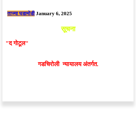
छत्तीसगड मधील बिजापूर जिल्ह्यातील घटना.
ताज्या घडामोडी
January 6, 2025
सूचना
"द गोटूल"
न्यूज नेटवर्कद्वारा प्रसिद्ध बातम्या आणि लेखामधून
व्यक्त झालेल्या मतांशी
संपादक मालक आणि प्रकाशक सहमत
असतीलच असे नाही
. अनावधानाने काही वाद निर्माण झाल्यास
गडचिरोली न्यायालय अंतर्गत.
वेबसाईट डिजाईन - 9421719953