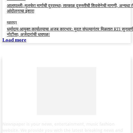
आलापल्ली–मुलचेरा मार्गाची दुरवस्था; तात्काळ दुरुस्तीची शिवसेनेची मागणी, अन्यथा त
आंदोलनाचा इशारा
महाराष्ट्र
धर्मादाय आयुक्त कार्यालयाचा अजब कारभार: मुदत संपल्यानंतर मिळतात RTI सुनावणी
नोटीसा; अर्जदारांची धावपळ!
Load more
Newspaper is your news, entertainment, music fashion
website. We provide you with the latest breaking news and