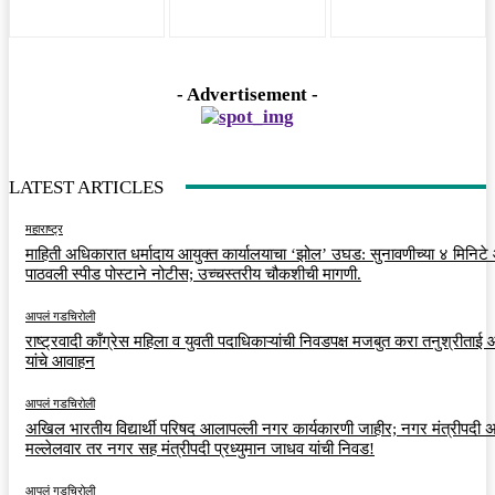
- Advertisement -
LATEST ARTICLES
महाराष्ट्र
माहिती अधिकारात धर्मादाय आयुक्त कार्यालयाचा ‘झोल’ उघड: सुनावणीच्या ४ मिनिट
पाठवली स्पीड पोस्टाने नोटीस; उच्चस्तरीय चौकशीची मागणी.
आपलं गडचिरोली
राष्ट्रवादी काँग्रेस महिला व युवती पदाधिकाऱ्यांची निवडपक्ष मजबुत करा तनुश्रीताई
यांचे आवाहन
आपलं गडचिरोली
अखिल भारतीय विद्यार्थी परिषद आलापल्ली नगर कार्यकारणी जाहीर; नगर मंत्रीपदी अर
मल्लेलवार तर नगर सह मंत्रीपदी प्रध्युमान जाधव यांची निवड!
आपलं गडचिरोली