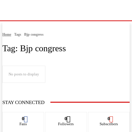
Home
Tags
Bjp congress
Tag:
Bjp congress
No posts to display
STAY CONNECTED
0
0
0
Fans
Followers
Subscribers