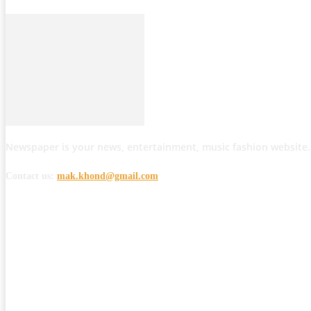
Newspaper is your news, entertainment, music fashion website.
Contact us:
mak.khond@gmail.com
POPULAR POSTS
मोठी बातमी: कोपर्शी च्या जंगलात चकमकीत चार माओवाद्यांना कंठस्नान, 3महिलांचा समावे