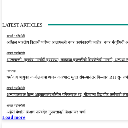
LATEST ARTICLES
आपलं गडचिरोली
अखिल भारतीय विद्यार्थी परिषद आलापल्ली नगर कार्यकारणी जाहीर; नगर मंत्रीपदी अर
आपलं गडचिरोली
आलापल्ली–मुलचेरा मार्गाची दुरवस्था; तात्काळ दुरुस्तीची शिवसेनेची मागणी, अन्यथा
महाराष्ट्र
धर्मादाय आयुक्त कार्यालयाचा अजब कारभार: मुदत संपल्यानंतर मिळतात RTI सुनावणी
आपलं गडचिरोली
अन्यायकारक वेतन अहवालासंदर्भातील परिपत्रक रद्द; गोंडवाना विद्यापीठ कर्मचारी स
आपलं गडचिरोली
अहेरी येथील शिक्षण परिषदेत गुणवत्तापूर्ण शिक्षणावर चर्चा.
Load more