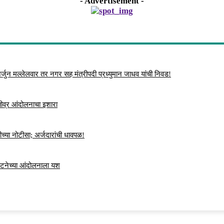
- Advertisement -
्जुन मल्लेलवार तर नगर सह मंत्रीपदी प्रध्युमान जाधव यांची निवड!
 तीव्र आंदोलनाचा इशारा
च्या नोटीसा; अर्जदारांची धावपळ!
ंघटनेच्या आंदोलनाला यश