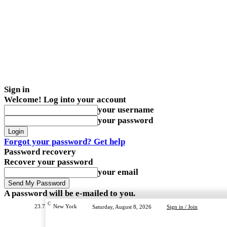
Sign in
Welcome! Log into your account
your username
your password
Forgot your password? Get help
Password recovery
Recover your password
your email
A password will be e-mailed to you.
C
23.7
New York
Saturday, August 8, 2026
Sign in / Join