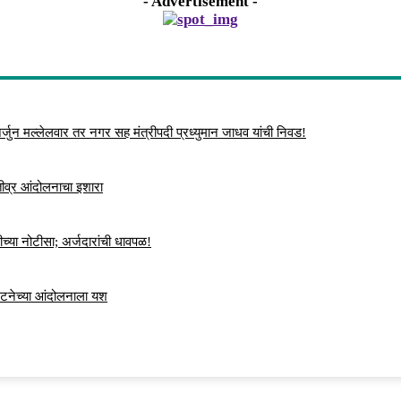
- Advertisement -
्जुन मल्लेलवार तर नगर सह मंत्रीपदी प्रध्युमान जाधव यांची निवड!
 तीव्र आंदोलनाचा इशारा
च्या नोटीसा; अर्जदारांची धावपळ!
ंघटनेच्या आंदोलनाला यश