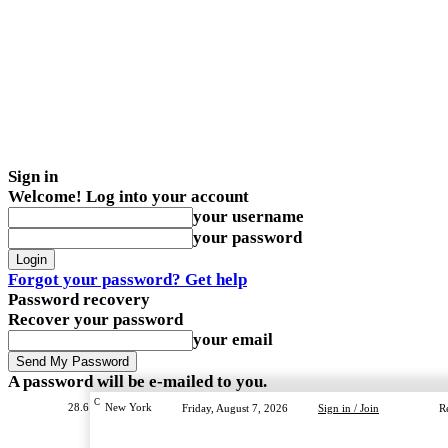
Sign in
Welcome! Log into your account
your username
your password
Forgot your password? Get help
Password recovery
Recover your password
your email
A password will be e-mailed to you.
C
28.6
New York
Friday, August 7, 2026
Sign in / Join
R