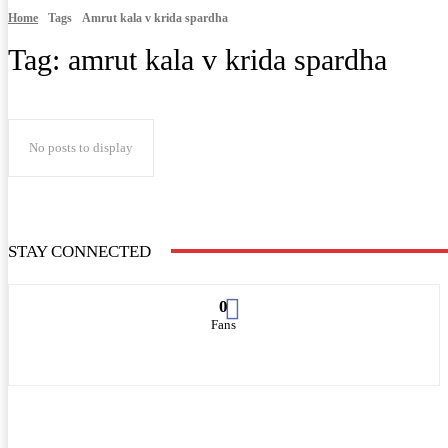
Home
Tags
Amrut kala v krida spardha
Tag:
amrut kala v krida spardha
No posts to display
STAY CONNECTED
0
Fans