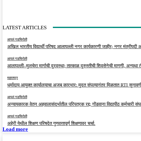
LATEST ARTICLES
आपलं गडचिरोली
अखिल भारतीय विद्यार्थी परिषद आलापल्ली नगर कार्यकारणी जाहीर; नगर मंत्रीपदी अर
आपलं गडचिरोली
आलापल्ली–मुलचेरा मार्गाची दुरवस्था; तात्काळ दुरुस्तीची शिवसेनेची मागणी, अन्यथा
महाराष्ट्र
धर्मादाय आयुक्त कार्यालयाचा अजब कारभार: मुदत संपल्यानंतर मिळतात RTI सुनावणी
आपलं गडचिरोली
अन्यायकारक वेतन अहवालासंदर्भातील परिपत्रक रद्द; गोंडवाना विद्यापीठ कर्मचारी स
आपलं गडचिरोली
अहेरी येथील शिक्षण परिषदेत गुणवत्तापूर्ण शिक्षणावर चर्चा.
Load more