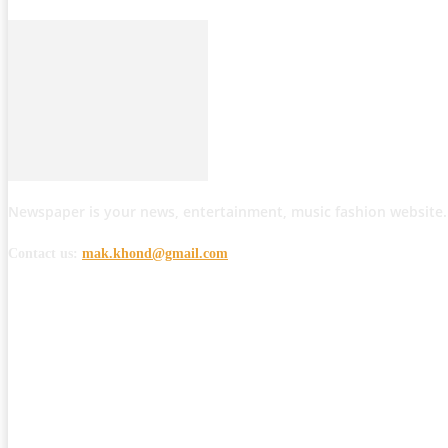
Newspaper is your news, entertainment, music fashion website.
Contact us:
mak.khond@gmail.com
POPULAR POSTS
मोठी बातमी: कोपर्शी च्या जंगलात चकमकीत चार माओवाद्यांना कंठस्नान, 3महिलांचा समावे