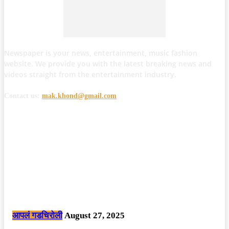
Newspaper is your news, entertainment, music fashion
website. We provide you with the latest breaking news and
videos straight from the entertainment industry.
Contact us:
mak.khond@gmail.com
POPULAR POSTS
मोठी बातमी: कोपर्शी च्या जंगलात चकमकीत चार माओवाद्यांना कंठस्नान, 3महिलांचा
समावेश.
आपलं गडचिरोली
August 27, 2025