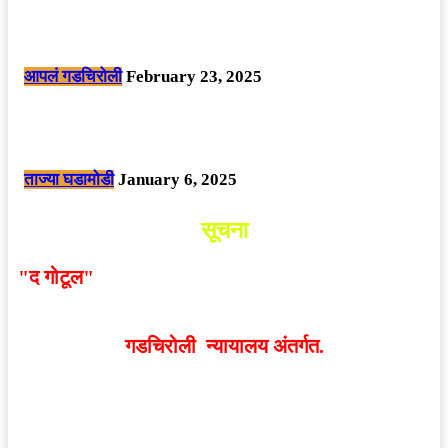
सार्वजनिक ठिकाणी महापुरुषांबद्दल अवमानजनक लिखाण करणा­या विकृतांस गडचिरोली
पोलीसांनी घेतले ताब्यात
आपलं गडचिरोली
February 23, 2025
नक्षलवाद्यांनी केलेल्या शक्तिशाली आयईडी च्या स्फोटात 9 जवान शहीद. ………
छत्तीसगड मधील बिजापूर जिल्ह्यातील घटना.
ताज्या घडामोडी
January 6, 2025
सूचना
"द गोटूल"
न्यूज नेटवर्कद्वारा प्रसिद्ध बातम्या आणि लेखामधून
व्यक्त झालेल्या मतांशी
संपादक मालक आणि प्रकाशक सहमत
असतीलच असे नाही
. अनावधानाने काही वाद निर्माण झाल्यास
गडचिरोली न्यायालय अंतर्गत.
वेबसाईट डिजाईन - 9421719953