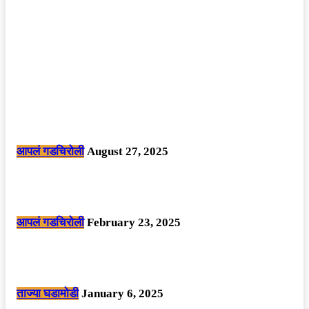
POPULAR POSTS
मोठी बातमी: कोपर्शी च्या जंगलात चकमकीत चार माओवाद्यांना कंठस्नान, 3महिलांचा
समावेश.
आपलं गडचिरोली
August 27, 2025
सार्वजनिक ठिकाणी महापुरुषांबद्दल अवमानजनक लिखाण करणा­या विकृतांस गडचिरोली
पोलीसांनी घेतले ताब्यात
आपलं गडचिरोली
February 23, 2025
नक्षलवाद्यांनी केलेल्या शक्तिशाली आयईडी च्या स्फोटात 9 जवान शहीद. ………
छत्तीसगड मधील बिजापूर जिल्ह्यातील घटना.
ताज्या घडामोडी
January 6, 2025