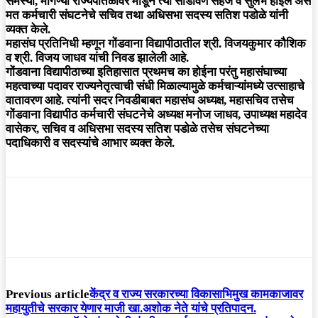
समस्या, मागण्या राज्यपातळीवर मांडून त्या सोडविणे सहज व सुलभ होईल असे
मत कर्मचारी संघटनेचे सचिव तथा अधिसभा सदस्य सतिश पडोळे यांनी
व्यक्त केले.
महासंघ प्रतिनिधी म्हणून गोंडवाना विद्यापीठातील श्री. विजयकुमार कौशिक
व श्री. विजय जाधव यांची निवड झालेली आहे.
गोंडवाना विद्यापीठाच्या इतिहासात प्रथमच का होईना परंतु महासंघाच्या
महत्वाच्या पदावर राज्यनेतृत्वाची संधी मिळाल्यामुळे कर्मचाऱ्यांमध्ये उत्साहाचे
वातावरण आहे. त्यांनी सदर निवडीबाबत महासंघ अध्यक्ष, महासचिव तसेच
गोंडवाना विद्यापीठ कर्मचारी संघटनेचे अध्यक्ष मनोज जाधव, उपाध्यक्ष महादेव
वासेकर, सचिव व अधिसभा सदस्य सतिश पडोळे तसेच संघटनेच्या
पदाधिकारी व सदस्यांचे आभार व्यक्त केले.
Previous article
केंद्र व राज्य सरकारच्या विकासाभिमुख कामकाजावर
महायुतीचे सरकार येणार माजी खा.अशोक नेते यांचे प्रतिपादन.