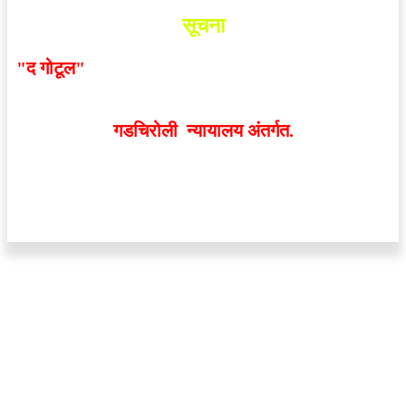
सूचना
"द गोटूल"
न्यूज नेटवर्कद्वारा प्रसिद्ध बातम्या आणि लेखामधून
व्यक्त झालेल्या मतांशी
संपादक मालक आणि प्रकाशक सहमत
असतीलच असे नाही
. अनावधानाने काही वाद निर्माण झाल्यास
गडचिरोली न्यायालय अंतर्गत.
वेबसाईट डिजाईन - 9421719953