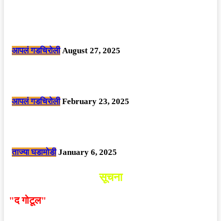
POPULAR POSTS
मोठी बातमी: कोपर्शी च्या जंगलात चकमकीत चार माओवाद्यांना कंठस्नान, 3महिलांचा
समावेश.
आपलं गडचिरोली
August 27, 2025
सार्वजनिक ठिकाणी महापुरुषांबद्दल अवमानजनक लिखाण करणा­या विकृतांस गडचिरोली
पोलीसांनी घेतले ताब्यात
आपलं गडचिरोली
February 23, 2025
नक्षलवाद्यांनी केलेल्या शक्तिशाली आयईडी च्या स्फोटात 9 जवान शहीद. ………
छत्तीसगड मधील बिजापूर जिल्ह्यातील घटना.
ताज्या घडामोडी
January 6, 2025
सूचना
"द गोटूल"
न्यूज नेटवर्कद्वारा प्रसिद्ध बातम्या आणि लेखामधून
व्यक्त झालेल्या मतांशी
संपादक मालक आणि प्रकाशक सहमत