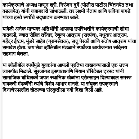
कार्यक्रमाचे अध्यक्ष म्हणून श्री. निरंजन दुर्गे (पोलीस पाटील चिंतनपेठ तथा
वडलापेठ) यांनी जबाबदारी सांभाळली. तर लक्ष्मी नैताम आणि सविना पागडे
यांच्या हस्ते स्पर्धेचे उद्घाटन करण्यात आले.
यावेळी अनेक मान्यवर अतिथींनी आपल्या उपस्थितीने कार्यक्रमाची शोभा
वाढवली, ज्यात रोहित तर्रेवार, रेणुका आत्राम (सरपंच), मधुकर आत्राम,
महेंद्र ईष्टम, मुंडरे साहेब (ग्रामसेवक), सत्तु पेरकी आणि संतोष आत्राम यांचा
समावेश होता. जय सेवा व्हॉलिबॉल मंडळाने स्पर्धेच्या आयोजनात सक्रिय
सहभाग घेतला.
या व्हॉलीबॉल स्पर्धेमुळे युवकांना आपली प्रतिभा दाखवण्यासाठी एक उत्तम
व्यासपीठ मिळाले. सुरजागड इसपातआणि मियाम चॅरिटेबल ट्रस्ट यांनी
सामाजिक बांधिलकी जपत स्थानिक खेळांना प्रोत्साहन दिल्याबद्दल समस्त
गावकरी मंडळींनी त्यांचे विशेष आभार मानले. या संयुक्त उपक्रमाने
दिनाचेरपल्लीत खेळाच्या संस्कृतीला नवी दिशा दिली आहे.