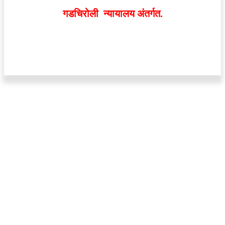
असतीलच असे नाही
. अनावधानाने काही वाद निर्माण झाल्यास
गडचिरोली न्यायालय अंतर्गत.
वेबसाईट डिजाईन - 9421719953