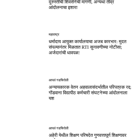
दुरुस्तीची शिवसेनेची मागणी, अन्यथा तीव्र
आंदोलनाचा इशारा
महाराष्ट्र
धर्मादाय आयुक्त कार्यालयाचा अजब कारभार: मुदत
संपल्यानंतर मिळतात RTI सुनावणीच्या नोटीसा;
अर्जदारांची धावपळ!
आपलं गडचिरोली
अन्यायकारक वेतन अहवालासंदर्भातील परिपत्रक रद्द;
गोंडवाना विद्यापीठ कर्मचारी संघटनेच्या आंदोलनाला
यश
आपलं गडचिरोली
अहेरी येथील शिक्षण परिषदेत गुणवत्तापूर्ण शिक्षणावर