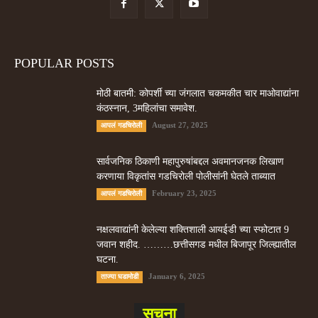
POPULAR POSTS
मोठी बातमी: कोपर्शी च्या जंगलात चकमकीत चार माओवाद्यांना
कंठस्नान, 3महिलांचा समावेश.
August 27, 2025
आपलं गडचिरोली
सार्वजनिक ठिकाणी महापुरुषांबद्दल अवमानजनक लिखाण
करणा­या विकृतांस गडचिरोली पोलीसांनी घेतले ताब्यात
February 23, 2025
आपलं गडचिरोली
नक्षलवाद्यांनी केलेल्या शक्तिशाली आयईडी च्या स्फोटात 9
जवान शहीद. ………छत्तीसगड मधील बिजापूर जिल्ह्यातील
घटना.
January 6, 2025
ताज्या घडामोडी
सूचना