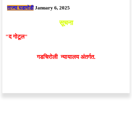
ताज्या घडामोडी
January 6, 2025
सूचना
"द गोटूल"
न्यूज नेटवर्कद्वारा प्रसिद्ध बातम्या आणि लेखामधून
व्यक्त झालेल्या मतांशी
संपादक मालक आणि प्रकाशक सहमत
असतीलच असे नाही
. अनावधानाने काही वाद निर्माण झाल्यास
गडचिरोली न्यायालय अंतर्गत.
वेबसाईट डिजाईन - 9421719953