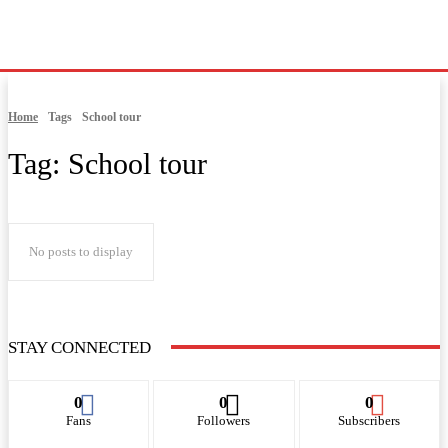
Home
Tags
School tour
Tag:
School tour
No posts to display
STAY CONNECTED
0
0
0
Fans
Followers
Subscribers