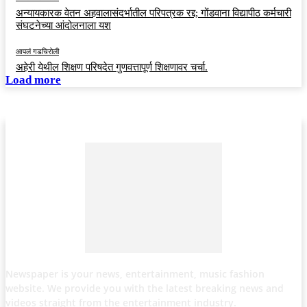
अन्यायकारक वेतन अहवालासंदर्भातील परिपत्रक रद्द; गोंडवाना विद्यापीठ कर्मचारी
संघटनेच्या आंदोलनाला यश
आपलं गडचिरोली
अहेरी येथील शिक्षण परिषदेत गुणवत्तापूर्ण शिक्षणावर चर्चा.
Load more
Newspaper is your news, entertainment, music fashion
website. We provide you with the latest breaking news and
videos straight from the entertainment industry.