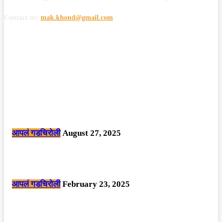
Contact us:
mak.khond@gmail.com
POPULAR POSTS
मोठी बातमी: कोपर्शी च्या जंगलात चकमकीत चार माओवाद्यांना कंठस्नान, 3महिलांचा
समावेश.
आपलं गडचिरोली
August 27, 2025
सार्वजनिक ठिकाणी महापुरुषांबद्दल अवमानजनक लिखाण करणा­या विकृतांस गडचिरोली
पोलीसांनी घेतले ताब्यात
आपलं गडचिरोली
February 23, 2025
नक्षलवाद्यांनी केलेल्या शक्तिशाली आयईडी च्या स्फोटात 9 जवान शहीद. ………
छत्तीसगड मधील बिजापूर जिल्ह्यातील घटना.