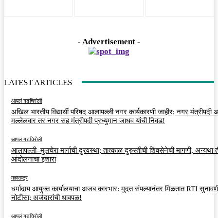
- Advertisement -
LATEST ARTICLES
आपलं गडचिरोली
अखिल भारतीय विद्यार्थी परिषद आलापल्ली नगर कार्यकारणी जाहीर; नगर मंत्रीपदी अर
मल्लेलवार तर नगर सह मंत्रीपदी प्रध्युमान जाधव यांची निवड!
आपलं गडचिरोली
आलापल्ली–मुलचेरा मार्गाची दुरवस्था; तात्काळ दुरुस्तीची शिवसेनेची मागणी, अन्यथा त
आंदोलनाचा इशारा
महाराष्ट्र
धर्मादाय आयुक्त कार्यालयाचा अजब कारभार: मुदत संपल्यानंतर मिळतात RTI सुनावणी
नोटीसा; अर्जदारांची धावपळ!
आपलं गडचिरोली