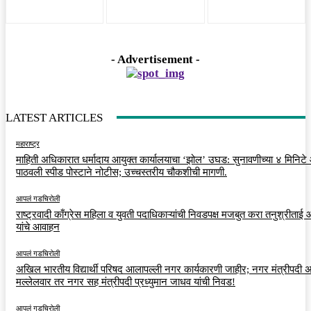
- Advertisement -
LATEST ARTICLES
महाराष्ट्र
माहिती अधिकारात धर्मादाय आयुक्त कार्यालयाचा ‘झोल’ उघड: सुनावणीच्या ४ मिनिट
पाठवली स्पीड पोस्टाने नोटीस; उच्चस्तरीय चौकशीची मागणी.
आपलं गडचिरोली
राष्ट्रवादी काँग्रेस महिला व युवती पदाधिकाऱ्यांची निवडपक्ष मजबुत करा तनुश्रीताई
यांचे आवाहन
आपलं गडचिरोली
अखिल भारतीय विद्यार्थी परिषद आलापल्ली नगर कार्यकारणी जाहीर; नगर मंत्रीपदी अर
मल्लेलवार तर नगर सह मंत्रीपदी प्रध्युमान जाधव यांची निवड!
आपलं गडचिरोली