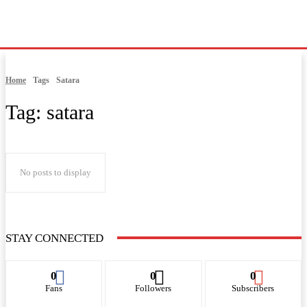
Home
Tags
Satara
Tag:
satara
No posts to display
STAY CONNECTED
0
0
0
Fans
Followers
Subscribers