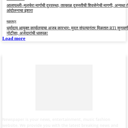
आलापल्ली–मुलचेरा मार्गाची दुरवस्था; तात्काळ दुरुस्तीची शिवसेनेची मागणी, अन्यथा त
आंदोलनाचा इशारा
महाराष्ट्र
धर्मादाय आयुक्त कार्यालयाचा अजब कारभार: मुदत संपल्यानंतर मिळतात RTI सुनावणी
नोटीसा; अर्जदारांची धावपळ!
Load more
Newspaper is your news, entertainment, music fashion
website. We provide you with the latest breaking news and