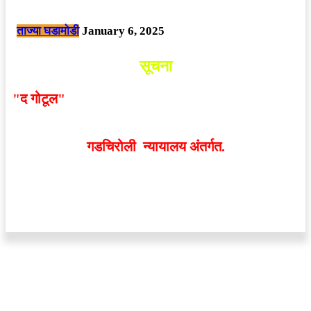
छत्तीसगड मधील बिजापूर जिल्ह्यातील घटना.
ताज्या घडामोडी
January 6, 2025
सूचना
"द गोटूल"
न्यूज नेटवर्कद्वारा प्रसिद्ध बातम्या आणि लेखामधून
व्यक्त झालेल्या मतांशी
संपादक मालक आणि प्रकाशक सहमत
असतीलच असे नाही
. अनावधानाने काही वाद निर्माण झाल्यास
गडचिरोली न्यायालय अंतर्गत.
वेबसाईट डिजाईन - 9421719953