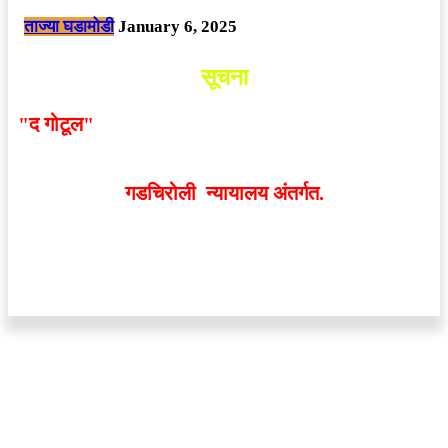
ताज्या घडामोडी
January 6, 2025
सूचना
"द गोटूल"
न्यूज नेटवर्कद्वारा प्रसिद्ध बातम्या आणि लेखामधून
व्यक्त झालेल्या मतांशी
संपादक मालक आणि प्रकाशक सहमत
असतीलच असे नाही
. अनावधानाने काही वाद निर्माण झाल्यास
गडचिरोली न्यायालय अंतर्गत.
वेबसाईट डिजाईन - 9421719953