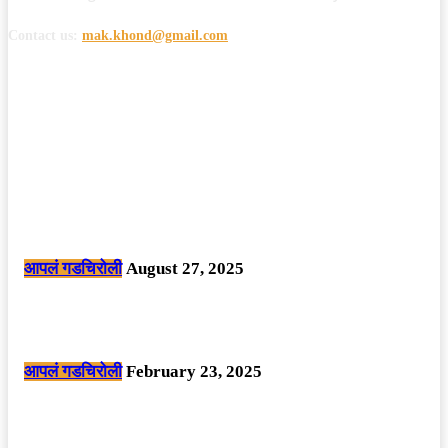
Contact us:
mak.khond@gmail.com
POPULAR POSTS
मोठी बातमी: कोपर्शी च्या जंगलात चकमकीत चार माओवाद्यांना कंठस्नान, 3महिलांचा
समावेश.
आपलं गडचिरोली
August 27, 2025
सार्वजनिक ठिकाणी महापुरुषांबद्दल अवमानजनक लिखाण करणा­या विकृतांस गडचिरोली
पोलीसांनी घेतले ताब्यात
आपलं गडचिरोली
February 23, 2025
नक्षलवाद्यांनी केलेल्या शक्तिशाली आयईडी च्या स्फोटात 9 जवान शहीद. ………
छत्तीसगड मधील बिजापूर जिल्ह्यातील घटना.