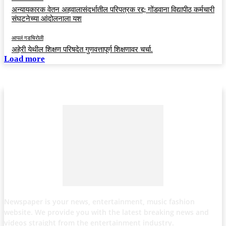
अन्यायकारक वेतन अहवालासंदर्भातील परिपत्रक रद्द; गोंडवाना विद्यापीठ कर्मचारी
संघटनेच्या आंदोलनाला यश
आपलं गडचिरोली
अहेरी येथील शिक्षण परिषदेत गुणवत्तापूर्ण शिक्षणावर चर्चा.
Load more
Newspaper is your news, entertainment, music fashion
website. We provide you with the latest breaking news and
videos straight from the entertainment industry.