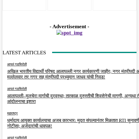
- Advertisement -
LATEST ARTICLES
आपलं गडचिरोली
अखिल भारतीय विद्यार्थी परिषद आलापल्ली नगर कार्यकारणी जाहीर; नगर मंत्रीपदी अर
मल्लेलवार तर नगर सह मंत्रीपदी प्रध्युमान जाधव यांची निवड!
आपलं गडचिरोली
आलापल्ली–मुलचेरा मार्गाची दुरवस्था; तात्काळ दुरुस्तीची शिवसेनेची मागणी, अन्यथा त
आंदोलनाचा इशारा
महाराष्ट्र
धर्मादाय आयुक्त कार्यालयाचा अजब कारभार: मुदत संपल्यानंतर मिळतात RTI सुनावणी
नोटीसा; अर्जदारांची धावपळ!
आपलं गडचिरोली