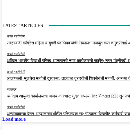
LATEST ARTICLES
आपलं गडचिरोली
राष्ट्रवादी काँग्रेस महिला व युवती पदाधिकाऱ्यांची निवडपक्ष मजबुत करा तनुश्रीताई
आपलं गडचिरोली
अखिल भारतीय विद्यार्थी परिषद आलापल्ली नगर कार्यकारणी जाहीर; नगर मंत्रीपदी अर
आपलं गडचिरोली
आलापल्ली–मुलचेरा मार्गाची दुरवस्था; तात्काळ दुरुस्तीची शिवसेनेची मागणी, अन्यथा
महाराष्ट्र
धर्मादाय आयुक्त कार्यालयाचा अजब कारभार: मुदत संपल्यानंतर मिळतात RTI सुनावणी
आपलं गडचिरोली
अन्यायकारक वेतन अहवालासंदर्भातील परिपत्रक रद्द; गोंडवाना विद्यापीठ कर्मचारी स
Load more