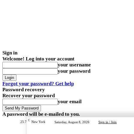
Sign in
Welcome! Log into your account
your username
your password
Forgot your password? Get help
Password recovery
Recover your password
your email
A password will be e-mailed to you.
C
25.7
New York
Saturday, August 8, 2026
Sign in / Join