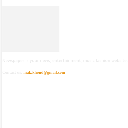
Newspaper is your news, entertainment, music fashion website.
Contact us:
mak.khond@gmail.com
POPULAR POSTS
मोठी बातमी: कोपर्शी च्या जंगलात चकमकीत चार माओवाद्यांना कंठस्नान, 3महिलांचा समावे