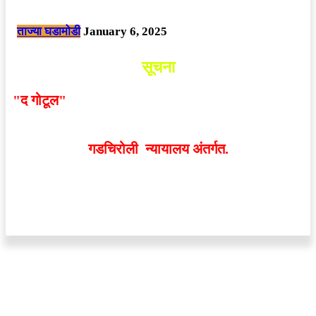
छत्तीसगड मधील बिजापूर जिल्ह्यातील घटना.
ताज्या घडामोडी
January 6, 2025
सूचना
"द गोटूल"
न्यूज नेटवर्कद्वारा प्रसिद्ध बातम्या आणि लेखामधून
व्यक्त झालेल्या मतांशी
संपादक मालक आणि प्रकाशक सहमत
असतीलच असे नाही
. अनावधानाने काही वाद निर्माण झाल्यास
गडचिरोली न्यायालय अंतर्गत.
वेबसाईट डिजाईन - 9421719953