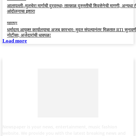
आलापल्ली–मुलचेरा मार्गाची दुरवस्था; तात्काळ दुरुस्तीची शिवसेनेची मागणी, अन्यथा त
आंदोलनाचा इशारा
महाराष्ट्र
धर्मादाय आयुक्त कार्यालयाचा अजब कारभार: मुदत संपल्यानंतर मिळतात RTI सुनावणी
नोटीसा; अर्जदारांची धावपळ!
Load more
Newspaper is your news, entertainment, music fashion
website. We provide you with the latest breaking news and