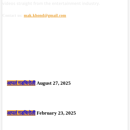
videos straight from the entertainment industry.
Contact us:
mak.khond@gmail.com
POPULAR POSTS
मोठी बातमी: कोपर्शी च्या जंगलात चकमकीत चार माओवाद्यांना कंठस्नान, 3महिलांचा
समावेश.
आपलं गडचिरोली
August 27, 2025
सार्वजनिक ठिकाणी महापुरुषांबद्दल अवमानजनक लिखाण करणा­या विकृतांस गडचिरोली
पोलीसांनी घेतले ताब्यात
आपलं गडचिरोली
February 23, 2025
नक्षलवाद्यांनी केलेल्या शक्तिशाली आयईडी च्या स्फोटात 9 जवान शहीद. ………