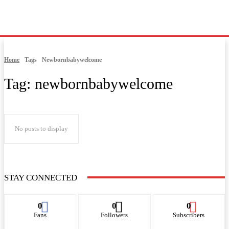
Home
Tags
Newbornbabywelcome
Tag:
newbornbabywelcome
No posts to display
STAY CONNECTED
0
0
0
Fans
Followers
Subscribers