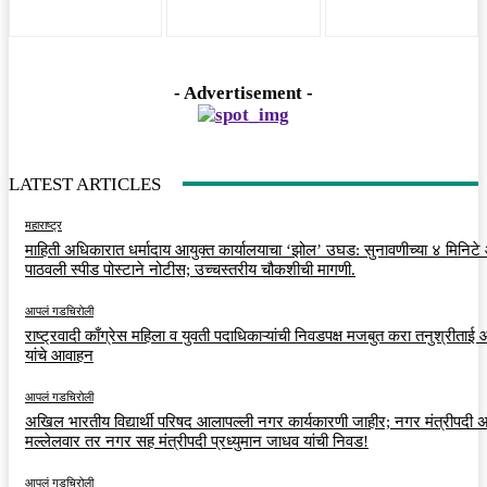
- Advertisement -
LATEST ARTICLES
महाराष्ट्र
माहिती अधिकारात धर्मादाय आयुक्त कार्यालयाचा ‘झोल’ उघड: सुनावणीच्या ४ मिनिट
पाठवली स्पीड पोस्टाने नोटीस; उच्चस्तरीय चौकशीची मागणी.
आपलं गडचिरोली
राष्ट्रवादी काँग्रेस महिला व युवती पदाधिकाऱ्यांची निवडपक्ष मजबुत करा तनुश्रीताई
यांचे आवाहन
आपलं गडचिरोली
अखिल भारतीय विद्यार्थी परिषद आलापल्ली नगर कार्यकारणी जाहीर; नगर मंत्रीपदी अर
मल्लेलवार तर नगर सह मंत्रीपदी प्रध्युमान जाधव यांची निवड!
आपलं गडचिरोली