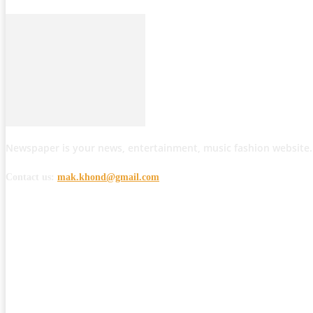
Newspaper is your news, entertainment, music fashion website.
Contact us:
mak.khond@gmail.com
POPULAR POSTS
मोठी बातमी: कोपर्शी च्या जंगलात चकमकीत चार माओवाद्यांना कंठस्नान, 3महिलांचा समावे