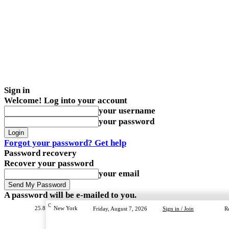
Sign in
Welcome! Log into your account
your username
your password
Forgot your password? Get help
Password recovery
Recover your password
your email
A password will be e-mailed to you.
C
25.8
New York
Friday, August 7, 2026
Sign in / Join
R