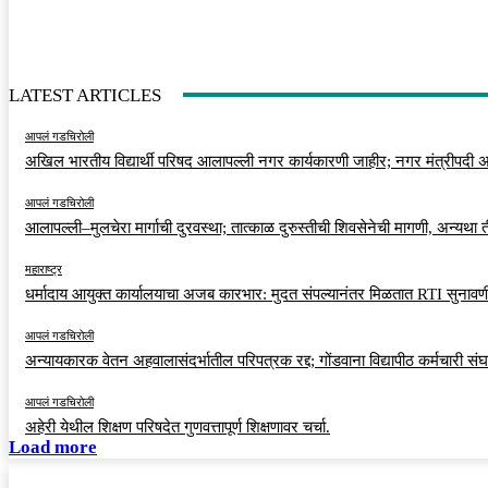
LATEST ARTICLES
आपलं गडचिरोली
अखिल भारतीय विद्यार्थी परिषद आलापल्ली नगर कार्यकारणी जाहीर; नगर मंत्रीपदी अर
आपलं गडचिरोली
आलापल्ली–मुलचेरा मार्गाची दुरवस्था; तात्काळ दुरुस्तीची शिवसेनेची मागणी, अन्यथा
महाराष्ट्र
धर्मादाय आयुक्त कार्यालयाचा अजब कारभार: मुदत संपल्यानंतर मिळतात RTI सुनावणी
आपलं गडचिरोली
अन्यायकारक वेतन अहवालासंदर्भातील परिपत्रक रद्द; गोंडवाना विद्यापीठ कर्मचारी स
आपलं गडचिरोली
अहेरी येथील शिक्षण परिषदेत गुणवत्तापूर्ण शिक्षणावर चर्चा.
Load more