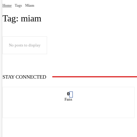
Home
Tags
Miam
Tag:
miam
No posts to display
STAY CONNECTED
0
Fans