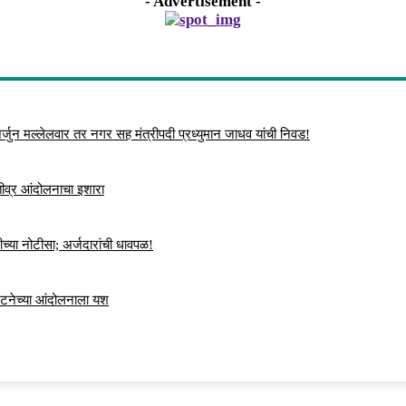
- Advertisement -
्जुन मल्लेलवार तर नगर सह मंत्रीपदी प्रध्युमान जाधव यांची निवड!
 तीव्र आंदोलनाचा इशारा
च्या नोटीसा; अर्जदारांची धावपळ!
ंघटनेच्या आंदोलनाला यश