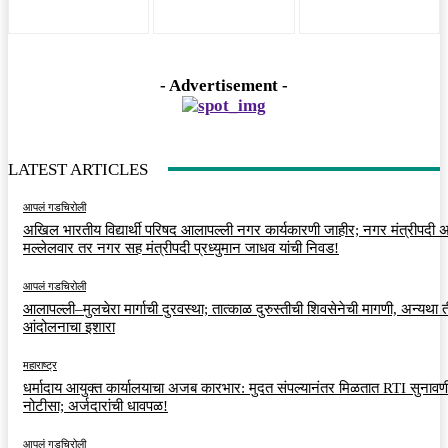
- Advertisement -
LATEST ARTICLES
आपलं गडचिरोली
अखिल भारतीय विद्यार्थी परिषद आलापल्ली नगर कार्यकारणी जाहीर; नगर मंत्रीपदी अर
मल्लेलवार तर नगर सह मंत्रीपदी प्रध्युमान जाधव यांची निवड!
आपलं गडचिरोली
आलापल्ली–मुलचेरा मार्गाची दुरवस्था; तात्काळ दुरुस्तीची शिवसेनेची मागणी, अन्यथा त
आंदोलनाचा इशारा
महाराष्ट्र
धर्मादाय आयुक्त कार्यालयाचा अजब कारभार: मुदत संपल्यानंतर मिळतात RTI सुनावणी
नोटीसा; अर्जदारांची धावपळ!
आपलं गडचिरोली