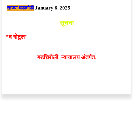
ताज्या घडामोडी
January 6, 2025
सूचना
"द गोटूल"
न्यूज नेटवर्कद्वारा प्रसिद्ध बातम्या आणि लेखामधून
व्यक्त झालेल्या मतांशी
संपादक मालक आणि प्रकाशक सहमत
असतीलच असे नाही
. अनावधानाने काही वाद निर्माण झाल्यास
गडचिरोली न्यायालय अंतर्गत.
वेबसाईट डिजाईन - 9421719953