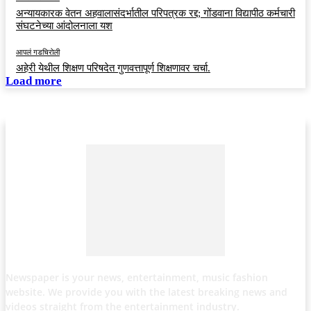
अन्यायकारक वेतन अहवालासंदर्भातील परिपत्रक रद्द; गोंडवाना विद्यापीठ कर्मचारी
संघटनेच्या आंदोलनाला यश
आपलं गडचिरोली
अहेरी येथील शिक्षण परिषदेत गुणवत्तापूर्ण शिक्षणावर चर्चा.
Load more
Newspaper is your news, entertainment, music fashion
website. We provide you with the latest breaking news and
videos straight from the entertainment industry.