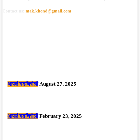
Contact us:
mak.khond@gmail.com
POPULAR POSTS
मोठी बातमी: कोपर्शी च्या जंगलात चकमकीत चार माओवाद्यांना कंठस्नान, 3महिलांचा
समावेश.
आपलं गडचिरोली
August 27, 2025
सार्वजनिक ठिकाणी महापुरुषांबद्दल अवमानजनक लिखाण करणा­या विकृतांस गडचिरोली
पोलीसांनी घेतले ताब्यात
आपलं गडचिरोली
February 23, 2025
नक्षलवाद्यांनी केलेल्या शक्तिशाली आयईडी च्या स्फोटात 9 जवान शहीद. ………
छत्तीसगड मधील बिजापूर जिल्ह्यातील घटना.