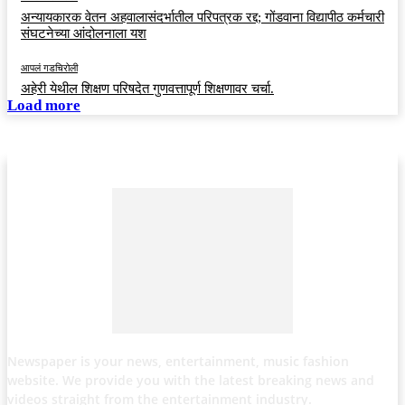
अन्यायकारक वेतन अहवालासंदर्भातील परिपत्रक रद्द; गोंडवाना विद्यापीठ कर्मचारी
संघटनेच्या आंदोलनाला यश
आपलं गडचिरोली
अहेरी येथील शिक्षण परिषदेत गुणवत्तापूर्ण शिक्षणावर चर्चा.
Load more
Newspaper is your news, entertainment, music fashion
website. We provide you with the latest breaking news and
videos straight from the entertainment industry.