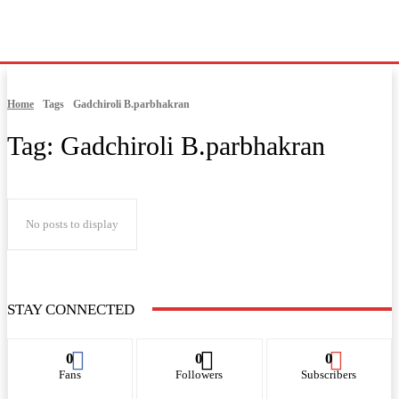
Home
Tags
Gadchiroli B.parbhakran
Tag:
Gadchiroli B.parbhakran
No posts to display
STAY CONNECTED
0
0
0
Fans
Followers
Subscribers