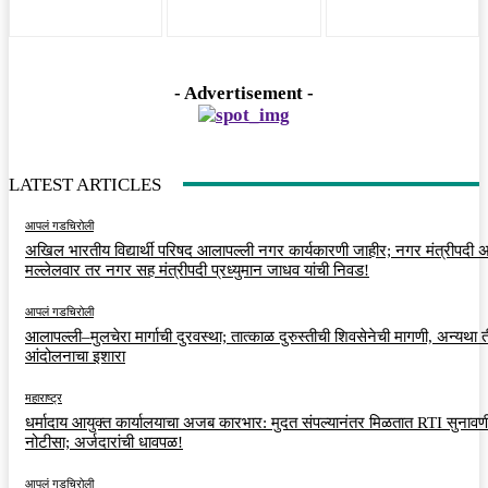
- Advertisement -
LATEST ARTICLES
आपलं गडचिरोली
अखिल भारतीय विद्यार्थी परिषद आलापल्ली नगर कार्यकारणी जाहीर; नगर मंत्रीपदी अर
मल्लेलवार तर नगर सह मंत्रीपदी प्रध्युमान जाधव यांची निवड!
आपलं गडचिरोली
आलापल्ली–मुलचेरा मार्गाची दुरवस्था; तात्काळ दुरुस्तीची शिवसेनेची मागणी, अन्यथा त
आंदोलनाचा इशारा
महाराष्ट्र
धर्मादाय आयुक्त कार्यालयाचा अजब कारभार: मुदत संपल्यानंतर मिळतात RTI सुनावणी
नोटीसा; अर्जदारांची धावपळ!
आपलं गडचिरोली