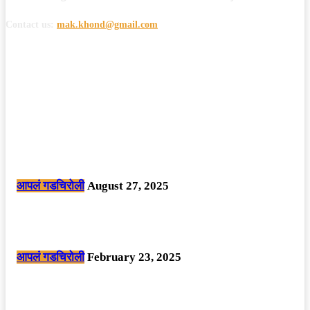
Contact us:
mak.khond@gmail.com
POPULAR POSTS
मोठी बातमी: कोपर्शी च्या जंगलात चकमकीत चार माओवाद्यांना कंठस्नान, 3महिलांचा
समावेश.
आपलं गडचिरोली
August 27, 2025
सार्वजनिक ठिकाणी महापुरुषांबद्दल अवमानजनक लिखाण करणा­या विकृतांस गडचिरोली
पोलीसांनी घेतले ताब्यात
आपलं गडचिरोली
February 23, 2025
नक्षलवाद्यांनी केलेल्या शक्तिशाली आयईडी च्या स्फोटात 9 जवान शहीद. ………
छत्तीसगड मधील बिजापूर जिल्ह्यातील घटना.