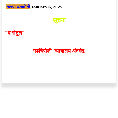
ताज्या घडामोडी
January 6, 2025
सूचना
"द गोटूल"
न्यूज नेटवर्कद्वारा प्रसिद्ध बातम्या आणि लेखामधून
व्यक्त झालेल्या मतांशी
संपादक मालक आणि प्रकाशक सहमत
असतीलच असे नाही
. अनावधानाने काही वाद निर्माण झाल्यास
गडचिरोली न्यायालय अंतर्गत.
वेबसाईट डिजाईन - 9421719953