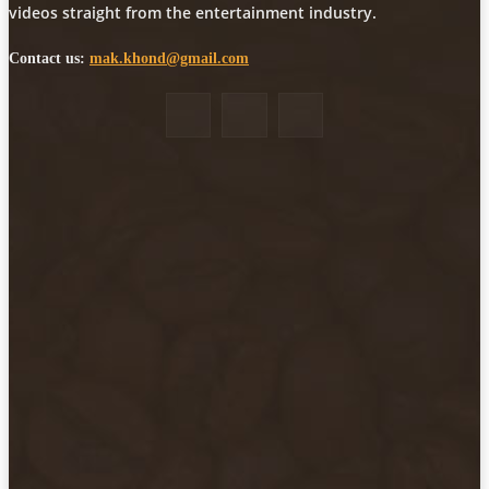
videos straight from the entertainment industry.
Contact us:
mak.khond@gmail.com
POPULAR POSTS
मोठी बातमी: कोपर्शी च्या जंगलात चकमकीत चार माओवाद्यांना कंठस्नान, 3महिलांचा
समावेश.
आपलं गडचिरोली
August 27, 2025
सार्वजनिक ठिकाणी महापुरुषांबद्दल अवमानजनक लिखाण करणा­या विकृतांस गडचिरोली
पोलीसांनी घेतले ताब्यात
आपलं गडचिरोली
February 23, 2025
नक्षलवाद्यांनी केलेल्या शक्तिशाली आयईडी च्या स्फोटात 9 जवान शहीद. ………