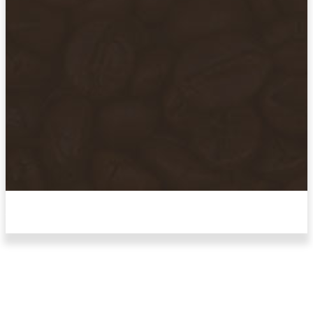
छत्तीसगड मधील बिजापूर जिल्ह्यातील घटना.
ताज्या घडामोडी
January 6, 2025
सूचना
"द गोटूल"
न्यूज नेटवर्कद्वारा प्रसिद्ध बातम्या आणि लेखामधून
व्यक्त झालेल्या मतांशी
संपादक मालक आणि प्रकाशक सहमत
असतीलच असे नाही
. अनावधानाने काही वाद निर्माण झाल्यास
गडचिरोली न्यायालय अंतर्गत.
वेबसाईट डिजाईन - 9421719953