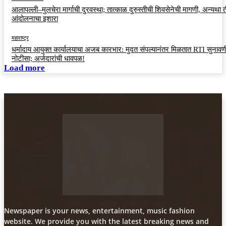
आलापल्ली–मुलचेरा मार्गाची दुरवस्था; तात्काळ दुरुस्तीची शिवसेनेची मागणी, अन्यथा त
आंदोलनाचा इशारा
महाराष्ट्र
धर्मादाय आयुक्त कार्यालयाचा अजब कारभार: मुदत संपल्यानंतर मिळतात RTI सुनावणी
नोटीसा; अर्जदारांची धावपळ!
Load more
Newspaper is your news, entertainment, music fashion
website. We provide you with the latest breaking news and