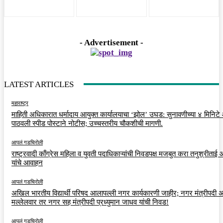
- Advertisement -
LATEST ARTICLES
महाराष्ट्र
माहिती अधिकारात धर्मादाय आयुक्त कार्यालयाचा ‘झोल’ उघड: सुनावणीच्या ४ मिनिट
पाठवली स्पीड पोस्टाने नोटीस; उच्चस्तरीय चौकशीची मागणी.
आपलं गडचिरोली
राष्ट्रवादी काँग्रेस महिला व युवती पदाधिकाऱ्यांची निवडपक्ष मजबुत करा तनुश्रीताई
यांचे आवाहन
आपलं गडचिरोली
अखिल भारतीय विद्यार्थी परिषद आलापल्ली नगर कार्यकारणी जाहीर; नगर मंत्रीपदी अर
मल्लेलवार तर नगर सह मंत्रीपदी प्रध्युमान जाधव यांची निवड!
आपलं गडचिरोली