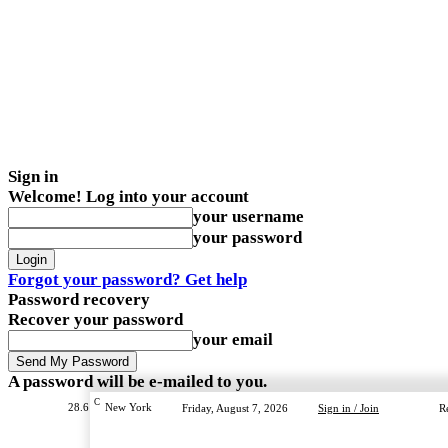
Sign in
Welcome! Log into your account
your username
your password
Forgot your password? Get help
Password recovery
Recover your password
your email
A password will be e-mailed to you.
C
28.6
New York
Friday, August 7, 2026
Sign in / Join
R