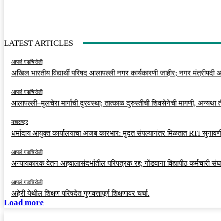
LATEST ARTICLES
आपलं गडचिरोली
अखिल भारतीय विद्यार्थी परिषद आलापल्ली नगर कार्यकारणी जाहीर; नगर मंत्रीपदी अर
आपलं गडचिरोली
आलापल्ली–मुलचेरा मार्गाची दुरवस्था; तात्काळ दुरुस्तीची शिवसेनेची मागणी, अन्यथा
महाराष्ट्र
धर्मादाय आयुक्त कार्यालयाचा अजब कारभार: मुदत संपल्यानंतर मिळतात RTI सुनावणी
आपलं गडचिरोली
अन्यायकारक वेतन अहवालासंदर्भातील परिपत्रक रद्द; गोंडवाना विद्यापीठ कर्मचारी स
आपलं गडचिरोली
अहेरी येथील शिक्षण परिषदेत गुणवत्तापूर्ण शिक्षणावर चर्चा.
Load more