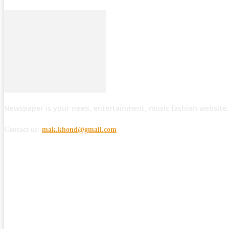
Newspaper is your news, entertainment, music fashion website.
Contact us:
mak.khond@gmail.com
POPULAR POSTS
मोठी बातमी: कोपर्शी च्या जंगलात चकमकीत चार माओवाद्यांना कंठस्नान, 3महिलांचा समावे