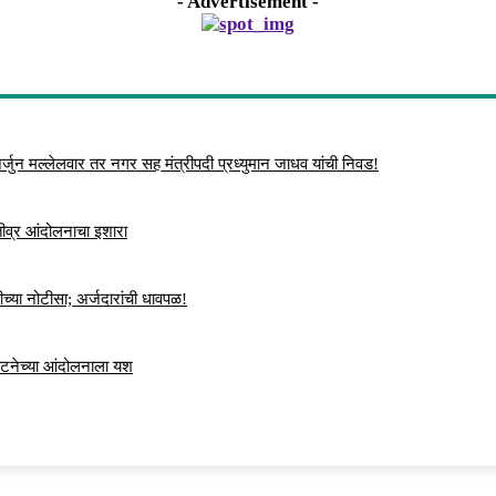
- Advertisement -
्जुन मल्लेलवार तर नगर सह मंत्रीपदी प्रध्युमान जाधव यांची निवड!
 तीव्र आंदोलनाचा इशारा
च्या नोटीसा; अर्जदारांची धावपळ!
ंघटनेच्या आंदोलनाला यश