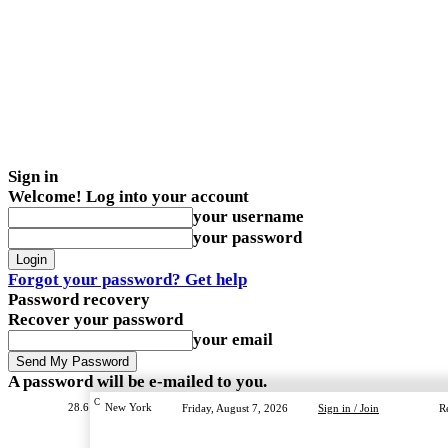
Sign in
Welcome! Log into your account
your username
your password
Forgot your password? Get help
Password recovery
Recover your password
your email
A password will be e-mailed to you.
C
28.6
New York
Friday, August 7, 2026
Sign in / Join
R