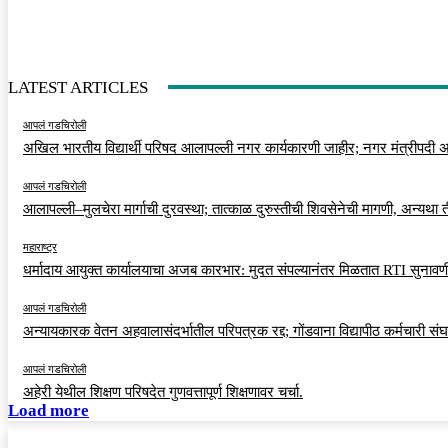
LATEST ARTICLES
आपलं गडचिरोली
अखिल भारतीय विद्यार्थी परिषद आलापल्ली नगर कार्यकारणी जाहीर; नगर मंत्रीपदी अर
आपलं गडचिरोली
आलापल्ली–मुलचेरा मार्गाची दुरवस्था; तात्काळ दुरुस्तीची शिवसेनेची मागणी, अन्यथा
महाराष्ट्र
धर्मादाय आयुक्त कार्यालयाचा अजब कारभार: मुदत संपल्यानंतर मिळतात RTI सुनावणी
आपलं गडचिरोली
अन्यायकारक वेतन अहवालासंदर्भातील परिपत्रक रद्द; गोंडवाना विद्यापीठ कर्मचारी स
आपलं गडचिरोली
अहेरी येथील शिक्षण परिषदेत गुणवत्तापूर्ण शिक्षणावर चर्चा.
Load more