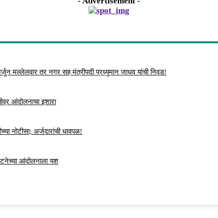
- Advertisement -
्जुन मल्लेलवार तर नगर सह मंत्रीपदी प्रध्युमान जाधव यांची निवड!
 तीव्र आंदोलनाचा इशारा
च्या नोटीसा; अर्जदारांची धावपळ!
ंघटनेच्या आंदोलनाला यश