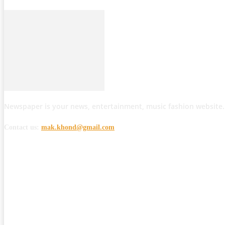
Newspaper is your news, entertainment, music fashion website.
Contact us:
mak.khond@gmail.com
POPULAR POSTS
मोठी बातमी: कोपर्शी च्या जंगलात चकमकीत चार माओवाद्यांना कंठस्नान, 3महिलांचा समावे