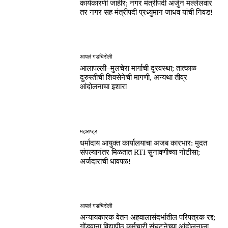
कार्यकारणी जाहीर; नगर मंत्रीपदी अर्जुन मल्लेलवार
तर नगर सह मंत्रीपदी प्रध्युमान जाधव यांची निवड!
आपलं गडचिरोली
आलापल्ली–मुलचेरा मार्गाची दुरवस्था; तात्काळ
दुरुस्तीची शिवसेनेची मागणी, अन्यथा तीव्र
आंदोलनाचा इशारा
महाराष्ट्र
धर्मादाय आयुक्त कार्यालयाचा अजब कारभार: मुदत
संपल्यानंतर मिळतात RTI सुनावणीच्या नोटीसा;
अर्जदारांची धावपळ!
आपलं गडचिरोली
अन्यायकारक वेतन अहवालासंदर्भातील परिपत्रक रद्द;
गोंडवाना विद्यापीठ कर्मचारी संघटनेच्या आंदोलनाला