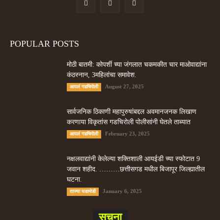
POPULAR POSTS
मोठी बातमी: कोपर्शी च्या जंगलात चकमकीत चार माओवाद्यांना
कंठस्नान, 3महिलांचा समावेश.
August 27, 2025
आपलं गडचिरोली
सार्वजनिक ठिकाणी महापुरुषांबद्दल अवमानजनक लिखाण
करणा­या विकृतांस गडचिरोली पोलीसांनी घेतले ताब्यात
February 23, 2025
आपलं गडचिरोली
नक्षलवाद्यांनी केलेल्या शक्तिशाली आयईडी च्या स्फोटात 9
जवान शहीद. ………छत्तीसगड मधील बिजापूर जिल्ह्यातील
घटना.
January 6, 2025
ताज्या घडामोडी
सूचना