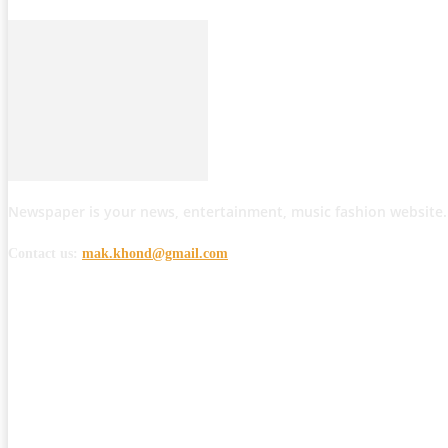
Newspaper is your news, entertainment, music fashion website.
Contact us:
mak.khond@gmail.com
POPULAR POSTS
मोठी बातमी: कोपर्शी च्या जंगलात चकमकीत चार माओवाद्यांना कंठस्नान, 3महिलांचा समावे