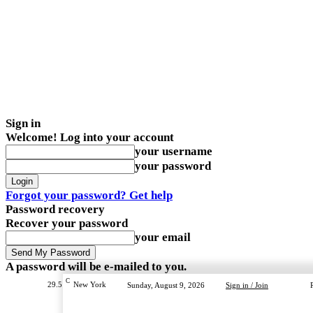
Sign in
Welcome! Log into your account
your username
your password
Forgot your password? Get help
Password recovery
Recover your password
your email
A password will be e-mailed to you.
C
29.5
New York
Sunday, August 9, 2026
Sign in / Join