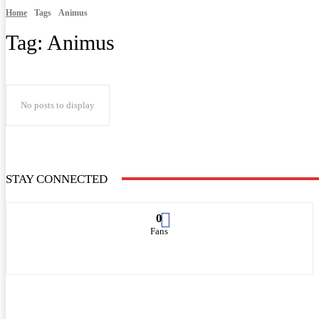
Home
Tags
Animus
Tag:
Animus
No posts to display
STAY CONNECTED
0
Fans