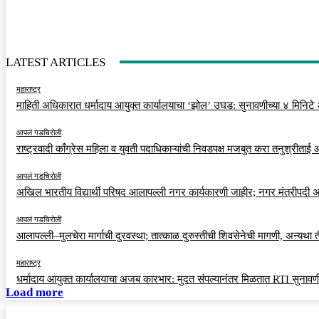
LATEST ARTICLES
महाराष्ट्र
माहिती अधिकारात धर्मादाय आयुक्त कार्यालयाचा ‘झोल’ उघड: सुनावणीच्या ४ मिनिटे
आपलं गडचिरोली
राष्ट्रवादी काँग्रेस महिला व युवती पदाधिकाऱ्यांची निवडपक्ष मजबुत करा तनुश्रीताई
आपलं गडचिरोली
अखिल भारतीय विद्यार्थी परिषद आलापल्ली नगर कार्यकारणी जाहीर; नगर मंत्रीपदी अर
आपलं गडचिरोली
आलापल्ली–मुलचेरा मार्गाची दुरवस्था; तात्काळ दुरुस्तीची शिवसेनेची मागणी, अन्यथा
महाराष्ट्र
धर्मादाय आयुक्त कार्यालयाचा अजब कारभार: मुदत संपल्यानंतर मिळतात RTI सुनावणी
Load more