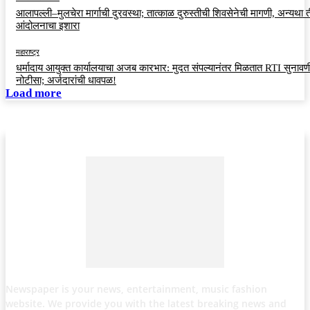
आलापल्ली–मुलचेरा मार्गाची दुरवस्था; तात्काळ दुरुस्तीची शिवसेनेची मागणी, अन्यथा त
आंदोलनाचा इशारा
महाराष्ट्र
धर्मादाय आयुक्त कार्यालयाचा अजब कारभार: मुदत संपल्यानंतर मिळतात RTI सुनावणी
नोटीसा; अर्जदारांची धावपळ!
Load more
Newspaper is your news, entertainment, music fashion
website. We provide you with the latest breaking news and