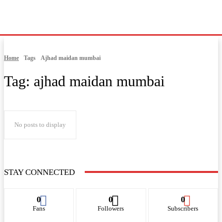
Home
Tags
Ajhad maidan mumbai
Tag:
ajhad maidan mumbai
No posts to display
STAY CONNECTED
0
0
0
Fans
Followers
Subscribers