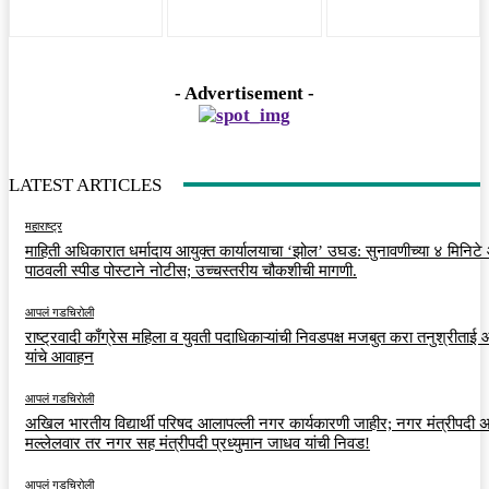
- Advertisement -
LATEST ARTICLES
महाराष्ट्र
माहिती अधिकारात धर्मादाय आयुक्त कार्यालयाचा ‘झोल’ उघड: सुनावणीच्या ४ मिनिट
पाठवली स्पीड पोस्टाने नोटीस; उच्चस्तरीय चौकशीची मागणी.
आपलं गडचिरोली
राष्ट्रवादी काँग्रेस महिला व युवती पदाधिकाऱ्यांची निवडपक्ष मजबुत करा तनुश्रीताई
यांचे आवाहन
आपलं गडचिरोली
अखिल भारतीय विद्यार्थी परिषद आलापल्ली नगर कार्यकारणी जाहीर; नगर मंत्रीपदी अर
मल्लेलवार तर नगर सह मंत्रीपदी प्रध्युमान जाधव यांची निवड!
आपलं गडचिरोली