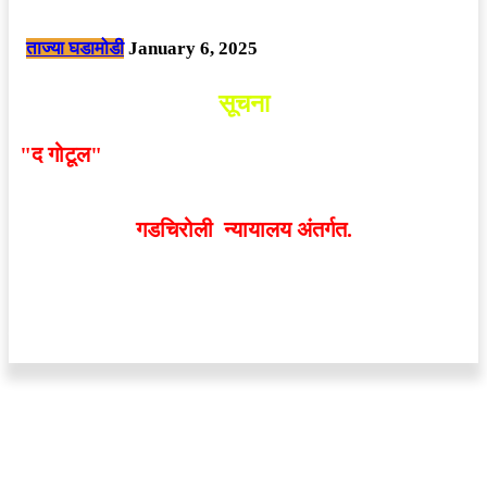
छत्तीसगड मधील बिजापूर जिल्ह्यातील घटना.
ताज्या घडामोडी
January 6, 2025
सूचना
"द गोटूल"
न्यूज नेटवर्कद्वारा प्रसिद्ध बातम्या आणि लेखामधून
व्यक्त झालेल्या मतांशी
संपादक मालक आणि प्रकाशक सहमत
असतीलच असे नाही
. अनावधानाने काही वाद निर्माण झाल्यास
गडचिरोली न्यायालय अंतर्गत.
वेबसाईट डिजाईन - 9421719953