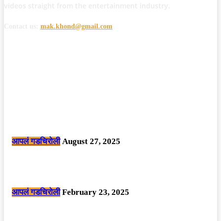
videos straight from the entertainment industry.
Contact us:
mak.khond@gmail.com
POPULAR POSTS
मोठी बातमी: कोपर्शी च्या जंगलात चकमकीत चार माओवाद्यांना कंठस्नान, 3महिलांचा
समावेश.
आपलं गडचिरोली
August 27, 2025
सार्वजनिक ठिकाणी महापुरुषांबद्दल अवमानजनक लिखाण करणा­या विकृतांस गडचिरोली
पोलीसांनी घेतले ताब्यात
आपलं गडचिरोली
February 23, 2025
नक्षलवाद्यांनी केलेल्या शक्तिशाली आयईडी च्या स्फोटात 9 जवान शहीद. ………